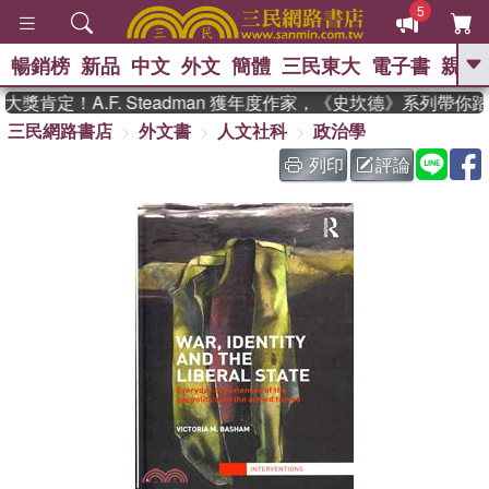
5
暢銷榜
新品
中文
外文
簡體
三民東大
電子書
親子
GO
肯定！A.F. Steadman 獲年度作家，《史坎德》系列帶你
三民網路書店
外文書
人文社科
政治學
、
、
熱搜：
東野圭吾
The Odyssey
、
、
父親節
如果歷史是一群喵
暑期
列印
評論
、
、
推薦
國際布克獎 臺灣漫遊錄
方
、
、
念華
台灣的李登輝時代
數學女
、
孩：黎曼猜想
偉大的迷走神經