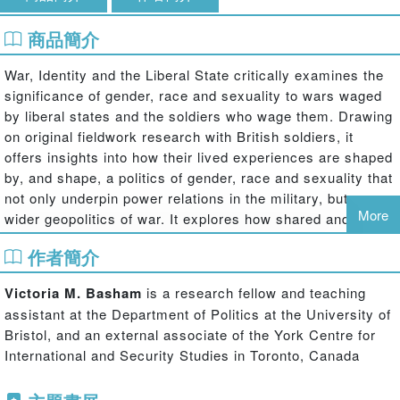
商品簡介
War, Identity and the Liberal State critically examines the
significance of gender, race and sexuality to wars waged
by liberal states and the soldiers who wage them. Drawing
on original fieldwork research with British soldiers, it
offers insights into how their lived experiences are shaped
by, and shape, a politics of gender, race and sexuality that
not only underpin power relations in the military, but a
More
wider geopolitics of war. It explores how shared and
collectively mediated knowledge on gender, race and
作者簡介
sexuality facilitates certain claims about the nature of
governing in liberal states and about why and how such
Victoria M. Basham
is a research fellow and teaching
states wage war against ‘illiberal’ ones in pursuit of global
assistant at the Department of Politics at the University of
peace and security. In linking the politics of daily life to the
Bristol, and an external associate of the York Centre for
international, this book insists that it is vital to explore how
International and Security Studies in Toronto, Canada
geopolitical events and practices are co-constituted,
reinforced and contested in everyday experiences,