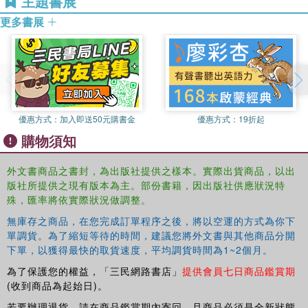
主題書展
practices and spaces. The book also urges scholars
interested in the linguistic construction of geopolitics to
更多書展
consider the ways in which everyday objects, spaces and
bodies also reinforce particular ideas about war, identity
and statehood and some of their violent consequences.
This book will be of interest to students and scholars of
international studies, security, gender and feminist studies
優惠方式：
加入即送50元購書金
優惠方式：
19折起
and critical and social theory.
購物須知
外文書商品之書封，為出版社提供之樣本。實際出貨商品，以出
版社所提供之現有版本為主。部份書籍，因出版社供應狀況特
殊，匯率將依實際狀況做調整。
無庫存之商品，在您完成訂單程序之後，將以空運的方式為你下
單調貨。為了縮短等待的時間，建議您將外文書與其他商品分開
下單，以獲得最快的取貨速度，平均調貨時間為1~2個月。
為了保護您的權益，「三民網路書店」
提供會員七日商品鑑賞期
(收到商品為起始日)。
若要辦理退貨，請在商品鑑賞期內寄回，且商品必須是全新狀態