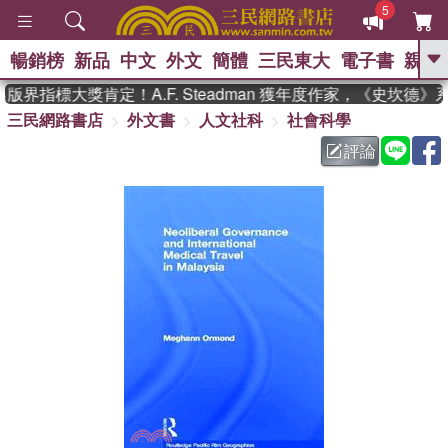
5
暢銷榜
新品
中文
外文
簡體
三民東大
電子書
親子
GO
界指標大獎肯定！A.F. Steadman 獲年度作家，《史坎德
三民網路書店
外文書
人文社科
社會科學
、
熱搜：
東野圭吾
高希均教授回憶錄
、
、
、
The Odyssey
父親節
花開錦
評論
、
、
、
繡
暑期推薦
方念華
台灣的
、
李登輝時代
數學女孩：黎曼猜想
、
、
偉大的迷走神經
如果歷史是一
、
群喵
臺灣漫遊錄