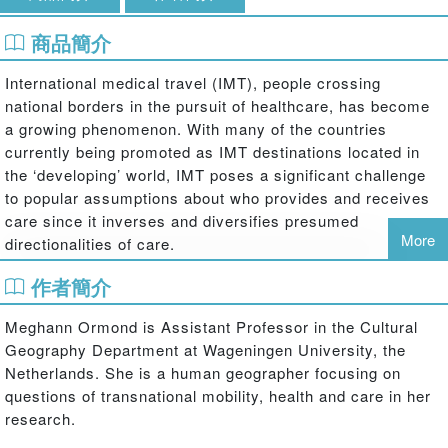
商品簡介
International medical travel (IMT), people crossing
national borders in the pursuit of healthcare, has become
a growing phenomenon. With many of the countries
currently being promoted as IMT destinations located in
the ‘developing’ world, IMT poses a significant challenge
to popular assumptions about who provides and receives
care since it inverses and diversifies presumed
More
directionalities of care.
This book analyses the development of international
作者簡介
medical travel in Malaysia, by looking at the benefits and
challenges of providing health care to non-Malaysians. It
Meghann Ormond is Assistant Professor in the Cultural
challenges embedded assumptions about the sources,
Geography Department at Wageningen University, the
directions and political value of care. The author situates
Netherlands. She is a human geographer focusing on
the Malaysian case study material at the fruitful cross-
questions of transnational mobility, health and care in her
section of a range of literatures on transnational mobility,
research.
hospitality, therapeutic landscapes and medical diplomacy