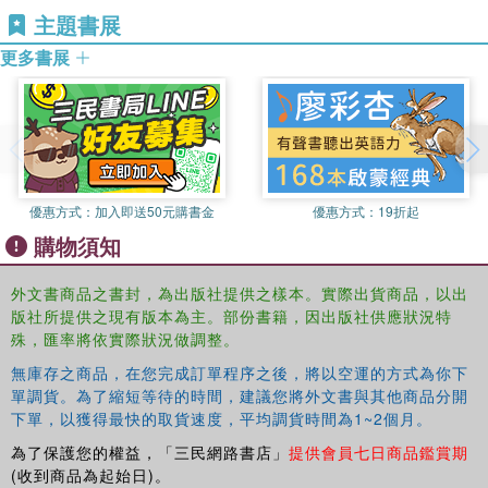
to examine their roles in the construction of national
主題書展
identity. The book thus contributes to wider debates that
更多書展
have emerged around the changing character of global
health governance, and is of use to students and scholars
of Southeast Asian Studies as well as Politics and Health
and Social Care.
優惠方式：
加入即送50元購書金
優惠方式：
19折起
購物須知
外文書商品之書封，為出版社提供之樣本。實際出貨商品，以出
版社所提供之現有版本為主。部份書籍，因出版社供應狀況特
殊，匯率將依實際狀況做調整。
無庫存之商品，在您完成訂單程序之後，將以空運的方式為你下
單調貨。為了縮短等待的時間，建議您將外文書與其他商品分開
下單，以獲得最快的取貨速度，平均調貨時間為1~2個月。
為了保護您的權益，「三民網路書店」
提供會員七日商品鑑賞期
(收到商品為起始日)。