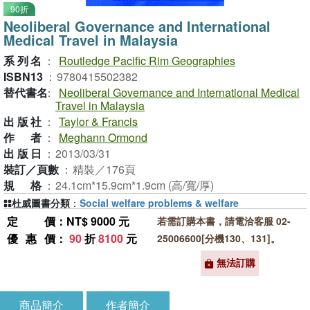
90折
Neoliberal Governance and International
Medical Travel in Malaysia
系列名
：
Routledge Pacific Rim Geographies
ISBN13
：
9780415502382
替代書名
：
Neoliberal Governance and International Medical
Travel in Malaysia
出版社
：
Taylor & Francis
作者
：
Meghann Ormond
出版日
：
2013/03/31
裝訂／頁數
：
精裝／176頁
規格
：
24.1cm*15.9cm*1.9cm (高/寬/厚)
杜威圖書分類
：
Social welfare problems & welfare
定價
：NT$ 9000 元
若需訂購本書，請電洽客服 02-
優惠價
：
90
折
8100
元
25006600[分機130、131]。
無法訂購
商品簡介
作者簡介