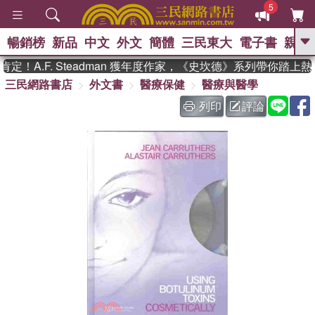
5
暢銷榜
新品
中文
外文
簡體
三民東大
電子書
親子
GO
！A.F. Steadman 獲年度作家，《史坎德》系列帶你踏上熱
三民網路書店
外文書
醫療保健
醫療與醫學
、
、
熱搜：
東野圭吾
The Odyssey
、
、
父親節
如果歷史是一群喵
暑期
列印
評論
、
、
推薦
國際布克獎 臺灣漫遊錄
方
、
、
念華
台灣的李登輝時代
數學女
、
孩：黎曼猜想
偉大的迷走神經