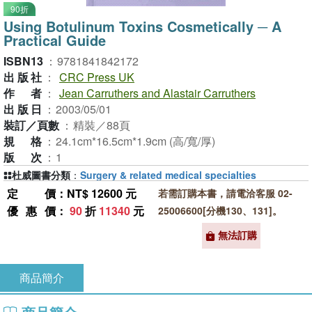
90折
Using Botulinum Toxins Cosmetically ─ A
Practical Guide
ISBN13
：
9781841842172
出版社
：
CRC Press UK
作者
：
Jean Carruthers and Alastair Carruthers
出版日
：
2003/05/01
裝訂／頁數
：
精裝／88頁
規格
：
24.1cm*16.5cm*1.9cm (高/寬/厚)
版次
：
1
杜威圖書分類
：
Surgery & related medical specialties
定價
：NT$ 12600 元
若需訂購本書，請電洽客服 02-
優惠價
：
90
折
11340
元
25006600[分機130、131]。
無法訂購
商品簡介