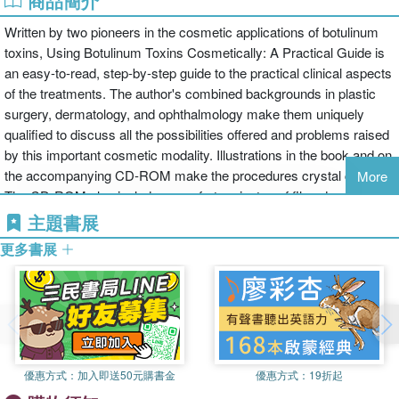
商品簡介
Written by two pioneers in the cosmetic applications of botulinum
toxins, Using Botulinum Toxins Cosmetically: A Practical Guide is
an easy-to-read, step-by-step guide to the practical clinical aspects
of the treatments. The author's combined backgrounds in plastic
surgery, dermatology, and ophthalmology make them uniquely
qualified to discuss all the possibilities offered and problems raised
by this important cosmetic modality. Illustrations in the book and on
the accompanying CD-ROM make the procedures crystal clear.
More
The CD-ROM also includes over forty minutes of filmed
procedures with commentary. Even the most experienced injector
主題書展
will learn tips and tricks from this work.
更多書展
優惠方式：
加入即送50元購書金
優惠方式：
19折起