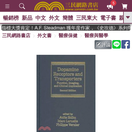
5
暢銷榜
新品
中文
外文
簡體
三民東大
電子書
親子
GO
標大獎肯定！A.F. Steadman 獲年度作家，《史坎德》系列
三民網路書店
外文書
醫療保健
醫療與醫學
、
熱搜：
東野圭吾
高希均教授回憶錄
、
、
、
The Odyssey
父親節
如果歷
評論
、
、
史是一群喵
暑期推薦
國際布克
、
、
獎 臺灣漫遊錄
方念華
台灣的李
、
、
登輝時代
數學女孩：黎曼猜想
偉大的迷走神經