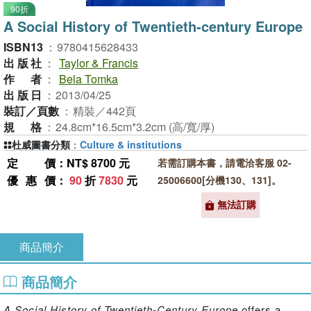
90折
A Social History of Twentieth-century Europe
ISBN13
：
9780415628433
出版社
：
Taylor & Francis
作者
：
Bela Tomka
出版日
：
2013/04/25
裝訂／頁數
：
精裝／442頁
規格
：
24.8cm*16.5cm*3.2cm (高/寬/厚)
杜威圖書分類
：
Culture & institutions
定價
：NT$ 8700 元
若需訂購本書，請電洽客服 02-
優惠價
：
90
折
7830
元
25006600[分機130、131]。
無法訂購
商品簡介
商品簡介
A Social History of Twentieth-Century Europe
offers a