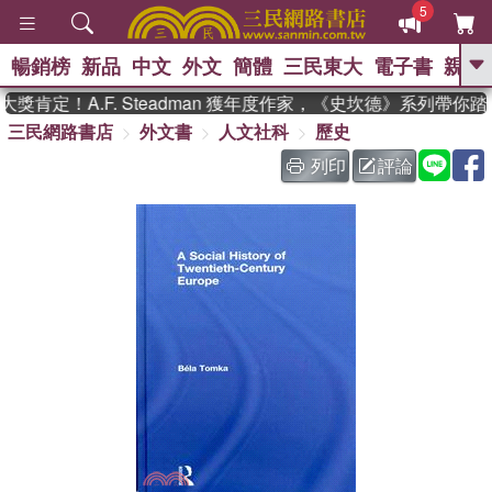
5
暢銷榜
新品
中文
外文
簡體
三民東大
電子書
親子
GO
肯定！A.F. Steadman 獲年度作家，《史坎德》系列帶你踏
三民網路書店
外文書
人文社科
歷史
、
、
熱搜：
東野圭吾
The Odyssey
、
、
父親節
如果歷史是一群喵
暑期
列印
評論
、
、
推薦
國際布克獎 臺灣漫遊錄
方
、
、
念華
台灣的李登輝時代
數學女
、
孩：黎曼猜想
偉大的迷走神經