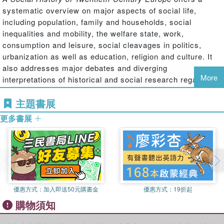
systematic overview on major aspects of social life,
including population, family and households, social
inequalities and mobility, the welfare state, work,
consumption and leisure, social cleavages in politics,
urbanization as well as education, religion and culture. It
also addresses major debates and diverging
More
interpretations of historical and social research regarding
the history of European societies in the past one hundred
主題書展
years.
更多書展
Organized in ten thematic chapters, this book takes an
interdisciplinary approach, making use of the methods and
results of not only history, but also sociology,
demography, economics and political science. Bela Tomka
presents both the diversity and the commonalities of
European societies looking not just to Western European
countries, but Eastern, Central and Southern European
優惠方式：
加入即送50元購書金
優惠方式：
19折起
countries as well. A perfect introduction for all students of
購物須知
European history.