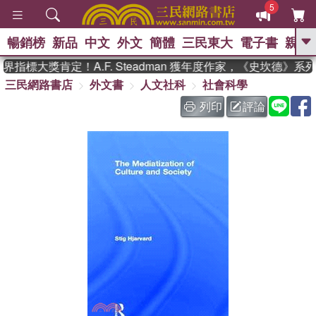
5
暢銷榜
新品
中文
外文
簡體
三民東大
電子書
親子
GO
指標大獎肯定！A.F. Steadman 獲年度作家，《史坎德》系
三民網路書店
外文書
人文社科
社會科學
、
熱搜：
東野圭吾
高希均教授回憶錄
、
、
、
The Odyssey
父親節
如果歷
列印
評論
、
、
史是一群喵
暑期推薦
國際布克
、
、
獎 臺灣漫遊錄
方念華
台灣的李
、
、
登輝時代
數學女孩：黎曼猜想
偉大的迷走神經