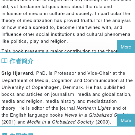
old, yet fundamental questions about the role and
influence of media in culture and society. In particular the
theory of mediatization has proved fruitful for the analysis
of how media spread to, become intertwined with, and
influence other social institutions and cultural phenomena
like politics, play and religion.
More
This book presents a major contribution to the theoretical
understanding of the mediatization of culture and society.
作者簡介
This is supplemented by in-depth studies of:
Stig Hjarvard
, PhD, is Professor and Vice-Chair at the
The mediatization of politics: From party press to opinion industry;
Department of Media, Cognition and Communication at the
University of Copenhagen, Denmark. He has published
The mediatization of religion: From the faith of the church to the
books and articles on journalism, media and globalization,
enchantment of the media;
media and religion, media history and mediatization
theory. He is editor of the journal
Northern Lights
and of
The mediatization of play: From bricks to bytes;
the English language books
News in a Globalized Society
More
(2001) and
Media in a Globalized Society
(2003).
The mediatization of habitus: The social character of a new
individualism.