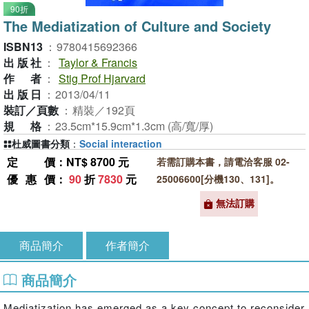
90折
The Mediatization of Culture and Society
ISBN13
：
9780415692366
出版社
：
Taylor & Francis
作者
：
Stig Prof Hjarvard
出版日
：
2013/04/11
裝訂／頁數
：
精裝／192頁
規格
：
23.5cm*15.9cm*1.3cm (高/寬/厚)
杜威圖書分類
：
Social interaction
定價
：NT$ 8700 元
若需訂購本書，請電洽客服 02-
優惠價
：
90
折
7830
元
25006600[分機130、131]。
無法訂購
商品簡介
作者簡介
商品簡介
Mediatization has emerged as a key concept to reconsider