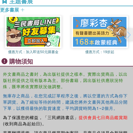
主題書展
Mediatization represents a new social condition in which
更多書展
the media have emerged as an important institution in
society at the same time as they have become integrated
into the very fabric of social and cultural life. Making use
of a broad conception of the media as technologies,
institutions and aesthetic forms, Stig Hjarvard considers
how characteristics of both old and new media come to
優惠方式：
加入即送50元購書金
優惠方式：
19折起
influence human interaction, social institutions and cultural
imaginations.
購物須知
外文書商品之書封，為出版社提供之樣本。實際出貨商品，以出
版社所提供之現有版本為主。部份書籍，因出版社供應狀況特
殊，匯率將依實際狀況做調整。
無庫存之商品，在您完成訂單程序之後，將以空運的方式為你下
單調貨。為了縮短等待的時間，建議您將外文書與其他商品分開
下單，以獲得最快的取貨速度，平均調貨時間為1~2個月。
為了保護您的權益，「三民網路書店」
提供會員七日商品鑑賞期
(收到商品為起始日)。
若要辦理退貨，請在商品鑑賞期內寄回，且商品必須是全新狀態