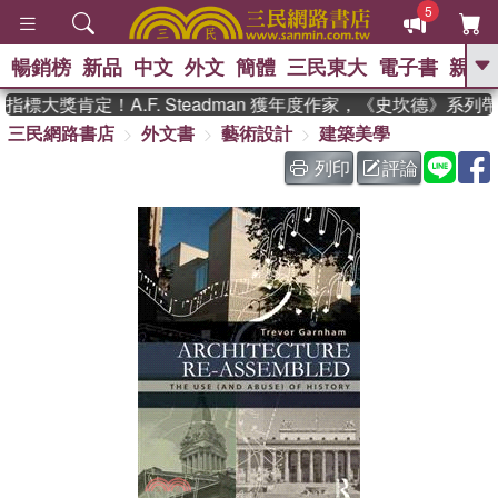
5
暢銷榜
新品
中文
外文
簡體
三民東大
電子書
親子
GO
標大獎肯定！A.F. Steadman 獲年度作家，《史坎德》系列
三民網路書店
外文書
藝術設計
建築美學
、
熱搜：
東野圭吾
高希均教授回憶錄
、
、
、
The Odyssey
父親節
如果歷
列印
評論
、
、
史是一群喵
暑期推薦
國際布克
、
、
獎 臺灣漫遊錄
方念華
台灣的李
、
、
登輝時代
數學女孩：黎曼猜想
偉大的迷走神經