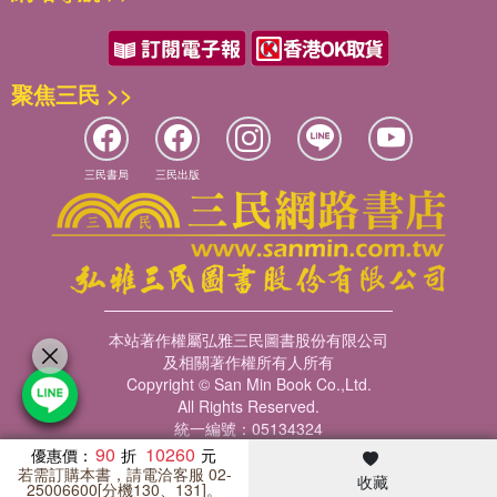
聚焦三民 >>
三民書局
三民出版
本站著作權屬弘雅三民圖書股份有限公司
及相關著作權所有人所有
Copyright © San Min Book Co.,Ltd.
All Rights Reserved.
統一編號：05134324
90
10260
優惠價：
若需訂購本書，請電洽客服 02-
收藏
暢銷榜
客服中心
收藏
瀏覽紀錄
會員專區
25006600[分機130、131]。