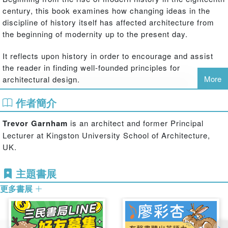
century, this book examines how changing ideas in the
discipline of history itself has affected architecture from
the beginning of modernity up to the present day.
It reflects upon history in order to encourage and assist
the reader in finding well-founded principles for
More
architectural design.
作者簡介
This is not simply another history of architecture, nor a
‘history of histories’. Setting buildings in their
Trevor Garnham
is an architect and former Principal
contemporaneous ideas about history, it spans from
Lecturer at Kingston University School of Architecture,
Fischer von Erlach to Venturi and Rossi, and beyond to
UK.
architects working in the fallout from both the Modern
Movement – Aalto, Louis Kahn, Aldo van Eyck – and Post-
modernism – such as Rafael Moneo and Peter Zumthor. It
主題書展
shows how Soane, Schinkel and Stirling, amongst others,
更多書展
made a meaningful use of history and contrasts this with
how a misreading of Hegel has led to an abuse of history
and an uncritical flight to the future. This is not an