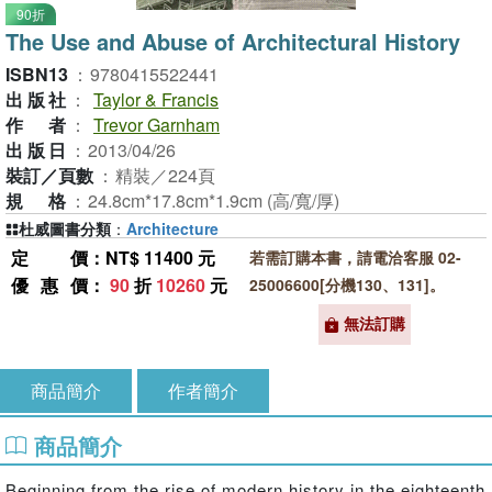
90折
The Use and Abuse of Architectural History
ISBN13
：
9780415522441
出版社
：
Taylor & Francis
作者
：
Trevor Garnham
出版日
：
2013/04/26
裝訂／頁數
：
精裝／224頁
規格
：
24.8cm*17.8cm*1.9cm (高/寬/厚)
杜威圖書分類
：
Architecture
定價
：NT$ 11400 元
若需訂購本書，請電洽客服 02-
優惠價
：
90
折
10260
元
25006600[分機130、131]。
無法訂購
商品簡介
作者簡介
商品簡介
Beginning from the rise of modern history in the eighteenth