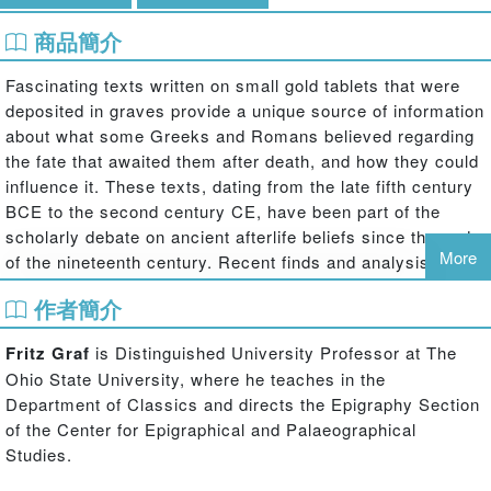
商品簡介
Fascinating texts written on small gold tablets that were
deposited in graves provide a unique source of information
about what some Greeks and Romans believed regarding
the fate that awaited them after death, and how they could
influence it. These texts, dating from the late fifth century
BCE to the second century CE, have been part of the
scholarly debate on ancient afterlife beliefs since the end
More
of the nineteenth century. Recent finds and analysis of the
texts have reshaped our understanding of their purpose
作者簡介
and of the perceived afterlife.
The tablets belonged to those who had been initiated into
Fritz Graf
is Distinguished University Professor at The
the mysteries of Dionysus Bacchius and relied heavily
Ohio State University, where he teaches in the
upon myths narrated in poems ascribed to the mythical
Department of Classics and directs the Epigraphy Section
singer Orpheus. After providing the Greek text and a
of the Center for Epigraphical and Palaeographical
translation of all the available tablets, the authors analyze
Studies.
their role in the mysteries of Dionysus, and present an