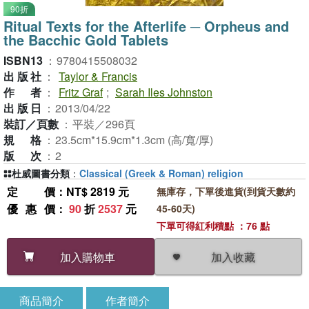
90折
Ritual Texts for the Afterlife ─ Orpheus and
the Bacchic Gold Tablets
ISBN13
：
9780415508032
出版社
：
Taylor & Francis
作者
：
Fritz Graf
;
Sarah Iles Johnston
出版日
：
2013/04/22
裝訂／頁數
：
平裝／296頁
規格
：
23.5cm*15.9cm*1.3cm (高/寬/厚)
版次
：
2
杜威圖書分類
：
Classical (Greek & Roman) religion
定價
：NT$ 2819 元
無庫存，下單後進貨(到貨天數約
優惠價
：
90
折
2537
元
45-60天)
下單可得紅利積點 ：76 點
加入收藏
加入購物車
商品簡介
作者簡介