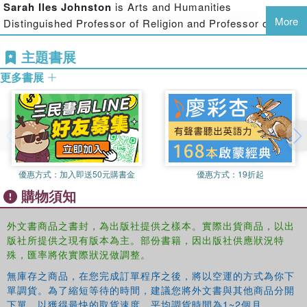
outline of the myths concerning the origins of humanity
Sarah Iles Johnston
is Arts and Humanities
and of the sacred texts that the Greeks ascribed to
More
Distinguished Professor of Religion and Professor of
Orpheus. Related ancient texts are also appended in
Classics at The Ohio State University.
English translations. Providing the first book-length edition
主題書展
and discussion of these enigmatic texts in English, and
更多書展
their first English translation, this book is essential to the
study of ancient Greek religion.
優惠方式：
加入即送50元購書金
優惠方式：
19折起
購物須知
外文書商品之書封，為出版社提供之樣本。實際出貨商品，以出
版社所提供之現有版本為主。部份書籍，因出版社供應狀況特
殊，匯率將依實際狀況做調整。
無庫存之商品，在您完成訂單程序之後，將以空運的方式為你下
單調貨。為了縮短等待的時間，建議您將外文書與其他商品分開
下單，以獲得最快的取貨速度，平均調貨時間為1~2個月。