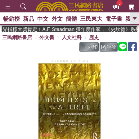
5
暢銷榜
新品
中文
外文
簡體
三民東大
電子書
親子
GO
指標大獎肯定！A.F. Steadman 獲年度作家，《史坎德》系
三民網路書店
外文書
人文社科
歷史
、
熱搜：
東野圭吾
高希均教授回憶錄
、
、
、
The Odyssey
父親節
如果歷
列印
評論
、
、
史是一群喵
暑期推薦
國際布克
、
、
獎 臺灣漫遊錄
方念華
台灣的李
、
、
登輝時代
數學女孩：黎曼猜想
偉大的迷走神經