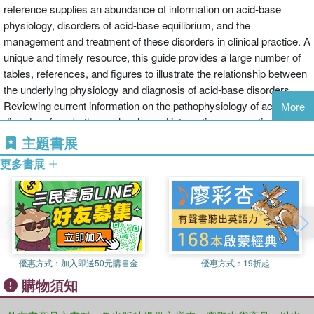
reference supplies an abundance of information on acid-base
physiology, disorders of acid-base equilibrium, and the
management and treatment of these disorders in clinical practice. A
unique and timely resource, this guide provides a large number of
tables, references, and figures to illustrate the relationship between
the underlying physiology and diagnosis of acid-base disorders.
Reviewing current information on the pathophysiology of acid-base
More
disorders from both a molecular and integrative perspective, the
book provides straightforward guidelines for the diagnosis and
主題書展
management of disturbances of acid-base homeostasis.
更多書展
優惠方式：
加入即送50元購書金
優惠方式：
19折起
購物須知