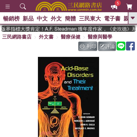
5
暢銷榜
新品
中文
外文
簡體
三民東大
電子書
親子
GO
界指標大獎肯定！A.F. Steadman 獲年度作家，《史坎德》
三民網路書店
外文書
醫療保健
醫療與醫學
、
、
熱搜：
東野圭吾
The Odyssey
、
、
父親節
如果歷史是一群喵
暑期
列印
評論
、
、
推薦
國際布克獎 臺灣漫遊錄
方
、
、
念華
台灣的李登輝時代
數學女
、
孩：黎曼猜想
偉大的迷走神經