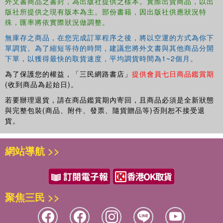
外文書商品之書封，為出版社提供之樣本。實際出貨商品，以出
版社所提供之現有版本為主。部份書籍，因出版社供應狀況特
殊，匯率將依實際狀況做調整。
無庫存之商品，在您完成訂單程序之後，將以空運的方式為你下
單調貨。為了縮短等待的時間，建議您將外文書與其他商品分開
下單，以獲得最快的取貨速度，平均調貨時間為1~2個月。
為了保護您的權益，「三民網路書店」
提供會員七日商品鑑賞期
(收到商品為起始日)。
若要辦理退貨，請在商品鑑賞期內寄回，且商品必須是全新狀態
與完整包裝(商品、附件、發票、隨貨贈品等)否則恕不接受退
貨。
網站導航 >>
聚焦三民 >>