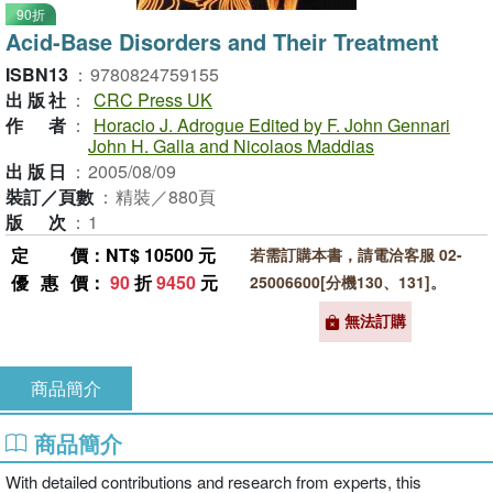
90折
Acid-Base Disorders and Their Treatment
ISBN13
：
9780824759155
出版社
：
CRC Press UK
作者
：
Horacio J. Adrogue Edited by F. John Gennari
John H. Galla and Nicolaos Maddias
出版日
：
2005/08/09
裝訂／頁數
：
精裝／880頁
版次
：
1
定價
：NT$ 10500 元
若需訂購本書，請電洽客服 02-
優惠價
：
90
折
9450
元
25006600[分機130、131]。
無法訂購
商品簡介
商品簡介
With detailed contributions and research from experts, this