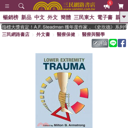
5
暢銷榜
新品
中文
外文
簡體
三民東大
電子書
親子
GO
標大獎肯定！A.F. Steadman 獲年度作家，《史坎德》系
三民網路書店
外文書
醫療保健
醫療與醫學
、
熱搜：
東野圭吾
高希均教授回憶錄
、
、
、
The Odyssey
父親節
如果歷
評論
、
、
史是一群喵
暑期推薦
國際布克
、
、
獎 臺灣漫遊錄
方念華
台灣的李
、
、
登輝時代
數學女孩：黎曼猜想
偉大的迷走神經