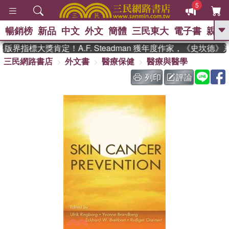
5
暢銷榜
新品
中文
外文
簡體
三民東大
電子書
親子
GO
版界指標大獎肯定！A.F. Steadman 獲年度作家，《史坎德
三民網路書店
外文書
醫療保健
醫療與醫學
、
熱搜：
東野圭吾
高希均教授回憶錄
、
、
、
The Odyssey
父親節
如果歷
列印
評論
、
、
史是一群喵
暑期推薦
國際布克
、
、
獎 臺灣漫遊錄
方念華
台灣的李
、
、
登輝時代
數學女孩：黎曼猜想
偉大的迷走神經