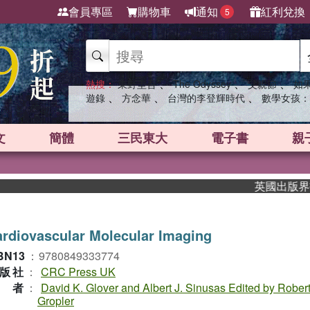
會員專區
購物車
通知
紅利兌換
5
、
、
、
熱搜：
東野圭吾
The Odyssey
父親節
如
、
、
、
遊錄
方念華
台灣的李登輝時代
數學女孩：
文
簡體
三民東大
電子書
親
英國出版界指標大
rdiovascular Molecular Imaging
BN13
：
9780849333774
版社
：
CRC Press UK
作者
：
David K. Glover and Albert J. Sinusas Edited by Robert
Gropler