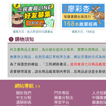
優惠方式：
加入即送50元購書金
優惠方式：
19折起
購物須知
外文書商品之書封，為出版社提供之樣本。實際出貨商品，以
無庫存之商品，在您完成訂單程序之後，將以空運的方式為你
為了保護您的權益，「三民網路書店」
提供會員七日商品鑑賞
若要辦理退貨，請在商品鑑賞期內寄回，且商品必須是全新狀
網站導航 >>
關於我們
門市專區
人才招
中文分類
圖書分類法
中國圖
通關密碼
學習平台
圖書館採