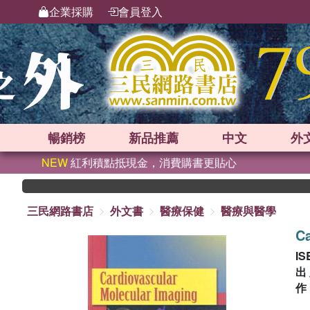
企業採購
會員登入
暢銷榜
新品
推薦
中文
外
NEW
紅利積點抵現金，消費購書更貼心
三民網路書店
外文書
醫療保健
醫療與醫學
Ca
IS
出