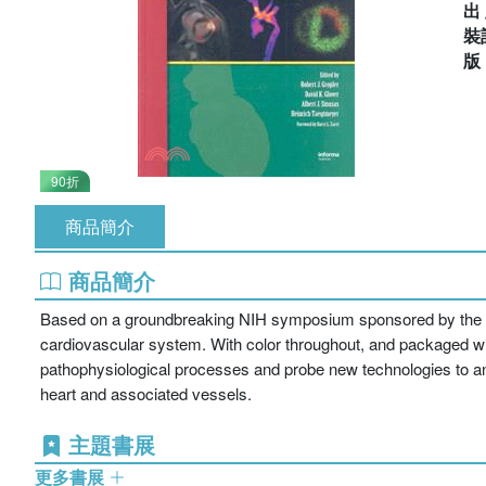
出
裝
90折
商品簡介
商品簡介
Based on a groundbreaking NIH symposium sponsored by the Ameri
cardiovascular system. With color throughout, and packaged w
pathophysiological processes and probe new technologies to ana
heart and associated vessels.
主題書展
更多書展