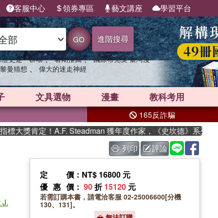
客服中心
領券專區
藝文講座
學習平台
進階搜尋
GO
、
、
果歷史是一群喵
暑期推薦
國際布克獎 臺灣漫
、
黎曼猜想
偉大的迷走神經
子
文具選物
漫畫
教科考用
165反詐騙
獎肯定！A.F. Steadman 獲年度作家，《史坎德》系列帶你
列印
評論
定價
：NT$ 16800 元
優惠價
：
90
折
15120
元
若需訂購本書，請電洽客服 02-25006600[分機
 J.
130、131]。
無法訂購