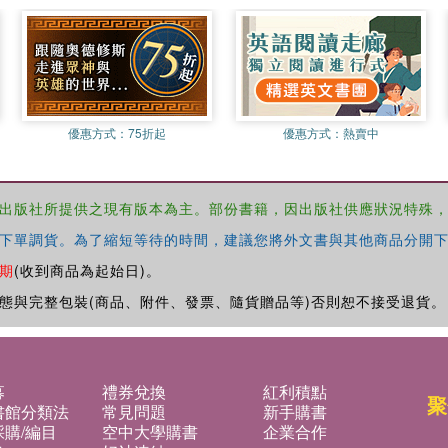
優惠方式：
75折起
優惠方式：
熱賣中
出版社所提供之現有版本為主。部份書籍，因出版社供應狀況特殊
下單調貨。為了縮短等待的時間，建議您將外文書與其他商品分開下
期
(收到商品為起始日)。
態與完整包裝(商品、附件、發票、隨貨贈品等)否則恕不接受退貨。
募
禮券兌換
紅利積點
聚
書館分類法
常見問題
新手購書
購/編目
空中大學購書
企業合作