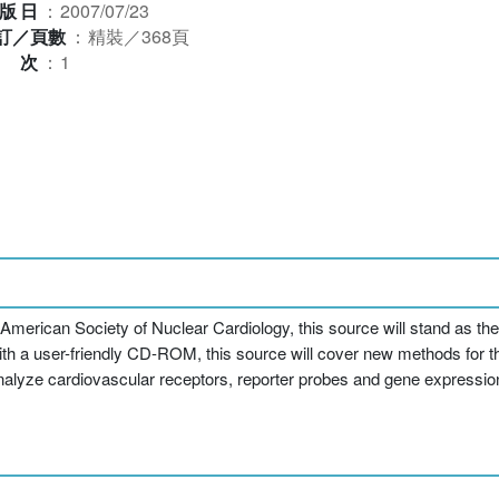
版日
：
2007/07/23
訂／頁數
：
精裝／368頁
版次
：
1
can Society of Nuclear Cardiology, this source will stand as the fir
ith a user-friendly CD-ROM, this source will cover new methods for 
lyze cardiovascular receptors, reporter probes and gene expression, 