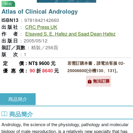
90折
Atlas of Clinical Andrology
ISBN13
：
9781842142660
出版社
：
CRC Press UK
作者
：
Elsayed S. E. Hafez and Saad Dean Hafez
出版日
：
2005/05/12
裝訂／頁數
：
精裝／256頁
版次
：
1
定價
：NT$ 9600 元
若需訂購本書，請電洽客服 02-
優惠價
：
90
折
8640
元
25006600[分機130、131]。
無法訂購
商品簡介
商品簡介
Andrology, the science of the physiology, pathology and molecular
biology of male reproduction, is a relatively new specialty that has