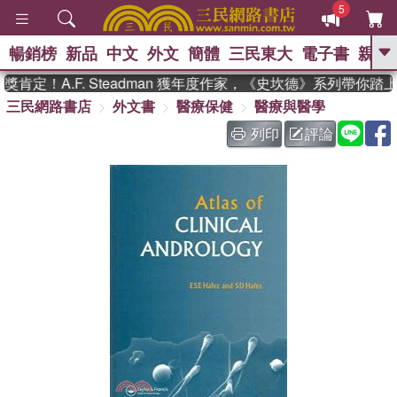
5
暢銷榜
新品
中文
外文
簡體
三民東大
電子書
親子
GO
定！A.F. Steadman 獲年度作家，《史坎德》系列帶你踏
三民網路書店
外文書
醫療保健
醫療與醫學
、
、
熱搜：
東野圭吾
The Odyssey
、
、
父親節
如果歷史是一群喵
暑期
列印
評論
、
、
推薦
國際布克獎 臺灣漫遊錄
方
、
、
念華
台灣的李登輝時代
數學女
、
孩：黎曼猜想
偉大的迷走神經