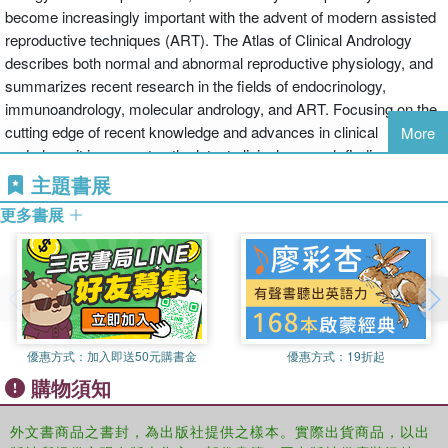
become increasingly important with the advent of modern assisted
reproductive techniques (ART). The Atlas of Clinical Andrology
describes both normal and abnormal reproductive physiology, and
summarizes recent research in the fields of endocrinology,
immunoandrology, molecular andrology, and ART. Focusing on the
cutting edge of recent knowledge and advances in clinical
More
andrology, it incorporates the latest clinical research findings and
makes them accessible to clinicians who need this essential
主題書展
information for the most effective application of assisted
更多書展
reproductive techniques.
優惠方式：
加入即送50元購書金
優惠方式：
19折起
購物須知
外文書商品之書封，為出版社提供之樣本。實際出貨商品，以出