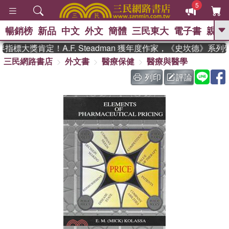
5
暢銷榜
新品
中文
外文
簡體
三民東大
電子書
親子
GO
標大獎肯定！A.F. Steadman 獲年度作家，《史坎德》系列
三民網路書店
外文書
醫療保健
醫療與醫學
、
熱搜：
東野圭吾
高希均教授回憶錄
、
、
、
The Odyssey
父親節
如果歷
列印
評論
、
、
史是一群喵
暑期推薦
國際布克
、
、
獎 臺灣漫遊錄
方念華
台灣的李
、
、
登輝時代
數學女孩：黎曼猜想
偉大的迷走神經