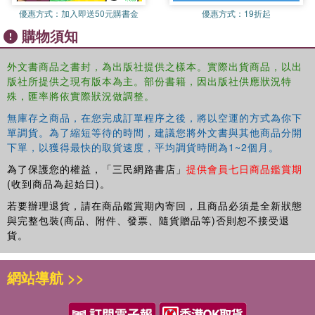
優惠方式：
加入即送50元購書金
優惠方式：
19折起
購物須知
外文書商品之書封，為出版社提供之樣本。實際出貨商品，以出
版社所提供之現有版本為主。部份書籍，因出版社供應狀況特
殊，匯率將依實際狀況做調整。
無庫存之商品，在您完成訂單程序之後，將以空運的方式為你下
單調貨。為了縮短等待的時間，建議您將外文書與其他商品分開
下單，以獲得最快的取貨速度，平均調貨時間為1~2個月。
為了保護您的權益，「三民網路書店」
提供會員七日商品鑑賞期
(收到商品為起始日)。
若要辦理退貨，請在商品鑑賞期內寄回，且商品必須是全新狀態
與完整包裝(商品、附件、發票、隨貨贈品等)否則恕不接受退
貨。
網站導航 >>