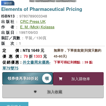
滿額折
Elements of Pharmaceutical Pricing
ISBN13
：
9780789003348
出版社
：
CRC Press UK
作者
：
E. M. (Mick) Kolassa
出版日
：
1997/09/03
裝訂／頁數
：
平裝／130頁
版次
：
1
定價
：NT$ 1649 元
無庫存，下單後進貨(到貨天數約
優惠價
：
79
折
1303
元
45-60天)
促銷優惠
：
外文書周末優惠-
下單可得紅利積點 ：39 點
單79雙75
領券後再享88折起
領
加入購物車
加入收藏