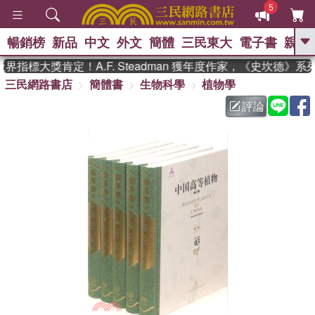
5
暢銷榜
新品
中文
外文
簡體
三民東大
電子書
親子
GO
指標大獎肯定！A.F. Steadman 獲年度作家，《史坎德》系
三民網路書店
簡體書
生物科學
植物學
、
熱搜：
東野圭吾
高希均教授回憶錄
、
、
、
The Odyssey
父親節
如果歷
評論
、
、
史是一群喵
暑期推薦
國際布克
、
、
獎 臺灣漫遊錄
方念華
台灣的李
、
、
登輝時代
數學女孩：黎曼猜想
偉大的迷走神經