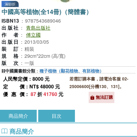
滿額折
中國高等植物(全14冊)（簡體書）
ISBN13
：
9787543689046
出版社
：
青島出版社
作者
：
傅立國
出版日
：
2013/03/05
裝訂
：
精裝
規格
：
29cm*22cm (高/寬)
版次
：
一版
中國圖書館分類
：
種子植物（顯花植物、有胚植物）
人民幣定價：8000 元
若需訂購本書，請電洽客服 02-
定價
：NT$ 48000 元
25006600[分機130、131]。
優惠價
：
87
折
41760
元
無法訂購
商品簡介
目次
商品簡介