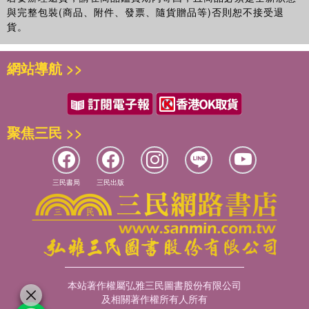
33．帶葉苔科Pallaviciniaceae
與完整包裝(商品、附件、發票、隨貨贈品等)否則恕不接受退
34．南溪苔科Makinoaceae
貨。
35．綠片苔科(片葉苔科)Aneuraceae
36．叉苔科Metzgeriaceae
37．溪苔科Pelliaceae
網站導航 >>
……
第二卷
第三卷
第四卷
聚焦三民 >>
第五卷
第六卷
第七卷
三民書局
三民出版
第八卷
第九卷
第十卷
第十一卷
第十二卷
第十三卷
本站著作權屬弘雅三民圖書股份有限公司
第十四卷
及相關著作權所有人所有