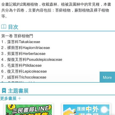
全書記載約2萬種植物，收載森林、植被及園林中的常見種，本書
共分為十四卷，主要內容包括：苔蘚植物，蕨類植物及裸子植物
等。
目次
第一卷 苔蘚植物門
1．藻苔科Takakiaceae
2．裸蒴苔科Haplomitriaceae
3．剪葉苔科Herbertaceae
4．擬復叉苔科Pseudolepicoleaceae
5．毛葉苔科Ptilidiaceae
6．復又苔科Lepicoleaceae
7．絨苔科Trichocoleaceae
More
8．多囊苔科Lepidolaenaceae
9．指葉苔科Lepidoziaceae
主題書展
10．護蒴苔科Calypogeiaceae
更多書展
11．裂葉苔科Lophoziaceae
12．葉苔科Jungermanniaceae
13．全萼苔科Gymnomitriaceae