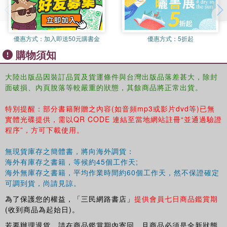
14．小袋苔科Balantiopsidaceae
15．合葉苔科Scapaniaceae
16．地萼苔科Geocalycaceae
優惠方式：
加入即送50元購書金
優惠方式：
5折起
17．羽苔科Plagiochilaceae
購物須知
18．阿氏苔科Arnelliaceae
19．頂苞苔科Acrobolbaceae
20．兔耳苔科Antheliaceae
大陸出版品因裝訂品質及貨運條件與台灣出版品落差甚大，除封
面破損、內頁脫落等較嚴重的狀態，其餘商品將正常出貨。
21．大萼苔科Cephaloziaceae
22．擬大萼苔科Cephaloziellaceae
特別提醒：部分書籍附贈之內容(如音頻mp3或影片dvd等)已無
23．甲克苔科Jackiellaceae
實體光碟提供，需以QR CODE 連結至當地網站註冊“並通過驗證
24．隱蒴苔科Adelanthaceae
程序”，方可下載使用。
25．歧舌苔科Schistochilaceae
26．扁萼苔科Radulaceae
無現貨庫存之簡體書，將向海外調貨：
27．紫葉苔科Pleuroziaceae
海外有庫存之書籍，等候約45個工作天;
28．光萼苔科Porellaceae
海外無庫存之書籍，平均作業時間約60個工作天，然不保證確定
29．耳葉苔科Frullaniaceae
可調到貨，尚請見諒。
30．細鱗苔科Lejeuneaceae
為了保護您的權益，「三民網路書店」
提供會員七日商品鑑賞期
31．小葉苔科Fossombroniaceae
(收到商品為起始日)。
32．壺苞苔科Blasiaceae
若要辦理退貨，請在商品鑑賞期內寄回，且商品必須是全新狀態