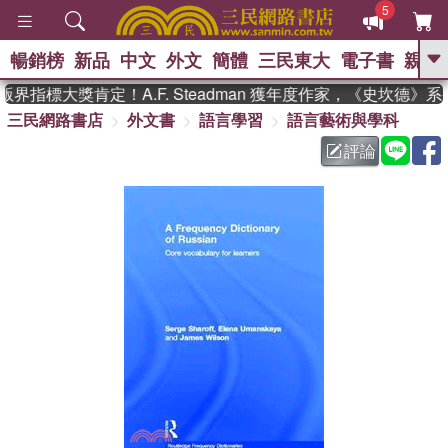
5
暢銷榜
新品
中文
外文
簡體
三民東大
電子書
親子
GO
界指標大獎肯定！A.F. Steadman 獲年度作家，《史坎德》
三民網路書店
外文書
語言學習
語言藝術與學科
、
熱搜：
東野圭吾
高希均教授回憶錄
、
、
、
The Odyssey
父親節
如果歷
評論
、
、
史是一群喵
暑期推薦
國際布克
、
、
獎 臺灣漫遊錄
方念華
台灣的李
、
、
登輝時代
數學女孩：黎曼猜想
偉大的迷走神經