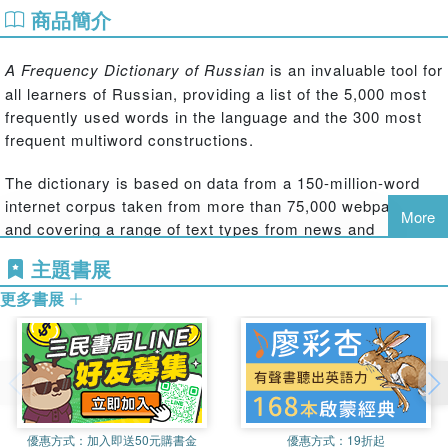
商品簡介
A Frequency Dictionary of Russian
is an invaluable tool for
all learners of Russian, providing a list of the 5,000 most
frequently used words in the language and the 300 most
frequent multiword constructions.
The dictionary is based on data from a 150-million-word
internet corpus taken from more than 75,000 webpages
More
and covering a range of text types from news and
journalistic articles, research papers, administrative texts
主題書展
and fiction.
更多書展
All entries in the rank frequency list feature the English
equivalent, a sample sentence with English translation, a
part of speech indication, indication of stress for
polysyllabic words and information on inflection for
irregular forms.
The dictionary also contains twenty-six thematically
優惠方式：
加入即送50元購書金
優惠方式：
19折起