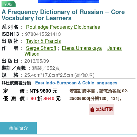
90折
A Frequency Dictionary of Russian ─ Core
Vocabulary for Learners
系列名
：
Routledge Frequency Dictionaries
ISBN13
：
9780415521413
出版社
：
Taylor & Francis
作者
：
Serge Sharoff
;
Elena Umanskaya
;
James
Wilson
出版日
：
2013/05/09
裝訂／頁數
：
精裝／352頁
規格
：
25.4cm*17.8cm*2.5cm (高/寬/厚)
杜威圖書分類
：
East Indo-European & Celtic languages
定價
：NT$ 9600 元
若需訂購本書，請電洽客服 02-
優惠價
：
90
折
8640
元
25006600[分機130、131]。
無法訂購
商品簡介