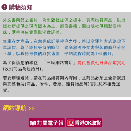
organised and frequency-ranked lists of words on a
購物須知
variety of topics, such as food and drink, travel, and
sports and leisure.
外文書商品之書封，為出版社提供之樣本。實際出貨商品，以出
A Frequency Dictionary of Russian
enables students of all
版社所提供之現有版本為主。部份書籍，因出版社供應狀況特
levels to get the most out of their study of vocabulary in
殊，匯率將依實際狀況做調整。
an engaging and efficient way. It is also a rich resource for
無庫存之商品，在您完成訂單程序之後，將以空運的方式為你下
language teaching, research, curriculum design, and
單調貨。為了縮短等待的時間，建議您將外文書與其他商品分開
materials development.
下單，以獲得最快的取貨速度，平均調貨時間為1~2個月。
A CD version is available to purchase separately.
為了保護您的權益，「三民網路書店」
提供會員七日商品鑑賞期
Designed for use by corpus and computational linguists it
(收到商品為起始日)。
provides the full text in a format that researchers can
若要辦理退貨，請在商品鑑賞期內寄回，且商品必須是全新狀態
process and turn into suitable lists for their own research
與完整包裝(商品、附件、發票、隨貨贈品等)否則恕不接受退
purposes.
貨。
網站導航 >>