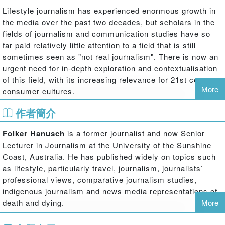
Lifestyle journalism has experienced enormous growth in
the media over the past two decades, but scholars in the
fields of journalism and communication studies have so
far paid relatively little attention to a field that is still
sometimes seen as "not real journalism". There is now an
urgent need for in-depth exploration and contextualisation
of this field, with its increasing relevance for 21st century
More
consumer cultures.
For the first time, this book presents a wide range of
作者簡介
studies which have engaged with the field of lifestyle
journalism in order to outline the various political,
Folker Hanusch
is a former journalist and now Senior
economic, social and cultural tensions within it. Taking a
Lecturer in Journalism at the University of the Sunshine
comparative view, the collection includes studies covering
Coast, Australia. He has published widely on topics such
four continents, including countries such as Australia,
as lifestyle, particularly travel, journalism, journalists’
China, Norway, Denmark, Singapore, the UK and the USA.
professional views, comparative journalism studies,
While keeping the broader lifestyle field in mind, the
indigenous journalism and news media representations of
chapters focus on a variety of sub-fields such as travel,
death and dying.
More
music, food, health, fashion and personal technology
journalism. This volume provides a fascinating account of