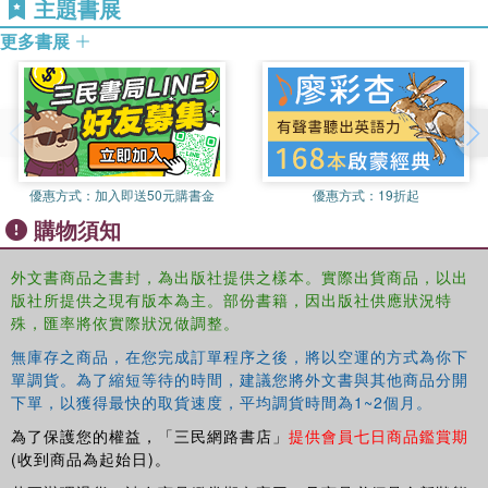
主題書展
the different facets of lifestyle journalism, and charts the
更多書展
way forward for a more sustained analysis of the field.
This book was originally published as a special issue of
Journalism Practice.
優惠方式：
加入即送50元購書金
優惠方式：
19折起
購物須知
外文書商品之書封，為出版社提供之樣本。實際出貨商品，以出
版社所提供之現有版本為主。部份書籍，因出版社供應狀況特
殊，匯率將依實際狀況做調整。
無庫存之商品，在您完成訂單程序之後，將以空運的方式為你下
單調貨。為了縮短等待的時間，建議您將外文書與其他商品分開
下單，以獲得最快的取貨速度，平均調貨時間為1~2個月。
為了保護您的權益，「三民網路書店」
提供會員七日商品鑑賞期
(收到商品為起始日)。