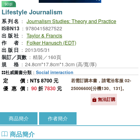
90折
Lifestyle Journalism
系列名
：
Journalism Studies: Theory and Practice
ISBN13
：
9780415827522
出版社
：
Taylor & Francis
作者
：
Folker Hanusch (EDT)
出版日
：
2013/05/31
裝訂／頁數
：
精裝／160頁
規格
：
24.8cm*17.8cm*1.3cm (高/寬/厚)
杜威圖書分類
：
Social interaction
定價
：NT$ 8700 元
若需訂購本書，請電洽客服 02-
優惠價
：
90
折
7830
元
25006600[分機130、131]。
無法訂購
商品簡介
作者簡介
商品簡介