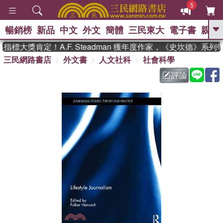
5
暢銷榜
新品
中文
外文
簡體
三民東大
電子書
親子
GO
標大獎肯定！A.F. Steadman 獲年度作家，《史坎德》系列
三民網路書店
外文書
人文社科
社會科學
、
熱搜：
東野圭吾
高希均教授回憶錄
、
、
、
The Odyssey
父親節
如果歷
評論
、
、
史是一群喵
暑期推薦
國際布克
、
、
獎 臺灣漫遊錄
方念華
台灣的李
、
、
登輝時代
數學女孩：黎曼猜想
偉大的迷走神經