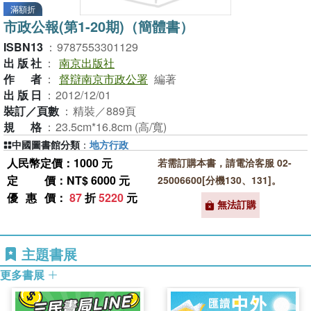
滿額折
市政公報(第1-20期)（簡體書）
ISBN13
：
9787553301129
出版社
：
南京出版社
作者
：
督辯南京市政公署
編著
出版日
：
2012/12/01
裝訂／頁數
：
精裝／889頁
規格
：
23.5cm*16.8cm (高/寬)
中國圖書館分類
：
地方行政
人民幣定價：1000 元
若需訂購本書，請電洽客服 02-
定價
：NT$ 6000 元
25006600[分機130、131]。
優惠價
：
87
折
5220
元
無法訂購
主題書展
更多書展