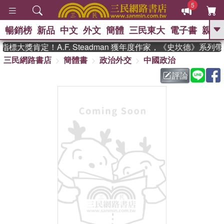
5
暢銷榜
新品
中文
外文
簡體
三民東大
電子書
親子
GO
標大獎肯定！A.F. Steadman 獲年度作家，《史坎德》系列
三民網路書店
簡體書
政治外交
中國政治
、
熱搜：
東野圭吾
高希均教授回憶錄
、
、
、
The Odyssey
父親節
如果歷
評論
、
、
史是一群喵
暑期推薦
國際布克
、
、
獎 臺灣漫遊錄
方念華
台灣的李
、
、
登輝時代
數學女孩：黎曼猜想
偉大的迷走神經