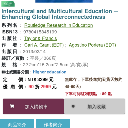
90折
Intercultural and Multicultural Education ─
Enhancing Global Interconnectedness
系列名
：
Routledge Research in Education
ISBN13
：
9780415845199
出版社
：
Taylor & Francis
作者
：
Carl A. Grant (EDT)
;
Agostino Portera (EDT)
出版日
：
2013/02/14
裝訂／頁數
：
平裝／366頁
規格
：
22.2cm*15.2cm*2.5cm (高/寬/厚)
杜威圖書分類
：
Higher education
定價
：NT$ 3299 元
無庫存，下單後進貨(到貨天數約
優惠價
：
90
折
2969
元
45-60天)
下單可得紅利積點 ：89 點
加入收藏
加入購物車
商品簡介
作者簡介