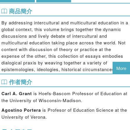
商品簡介
By addressing intercultural and multicultural education in a
global context, this volume brings together the dynamic
discussions and lively debate of intercultural and
multicultural education taking place across the world. Not
content with discussion of theory or practice at the
expense of the other, this collection of essays embodies
dialogical praxis by weaving together a variety of
More
epistemologies, ideologies, historical circumstances,
pedagogies, policy approaches, curricula, and personal
作者簡介
narratives. Contributors take readers to the countries,
schools, and nongovernmental agencies where
Carl A. Grant
is Hoefs-Bascom Professor of Education at
intercultural education and multicultural education, either
the University of Wisconsin-Madison.
collectively or singularly, are active (often central)
concepts or practices in the daily educational undertaking
Agostino Portera
is Profesor of Education Science at the
and discourse of society. Readers are also informed about
University of Verona.
how intercultural education and/or multicultural education
within a country came to be and will learn about the