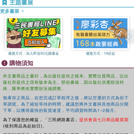
主題書展
debates over intercultural education and/or multicultural
更多書展
education at both the government and local level.
優惠方式：
加入即送50元購書金
優惠方式：
19折起
購物須知
外文書商品之書封，為出版社提供之樣本。實際出貨商品，以出
版社所提供之現有版本為主。部份書籍，因出版社供應狀況特
殊，匯率將依實際狀況做調整。
無庫存之商品，在您完成訂單程序之後，將以空運的方式為你下
單調貨。為了縮短等待的時間，建議您將外文書與其他商品分開
下單，以獲得最快的取貨速度，平均調貨時間為1~2個月。
為了保護您的權益，「三民網路書店」
提供會員七日商品鑑賞期
(收到商品為起始日)。