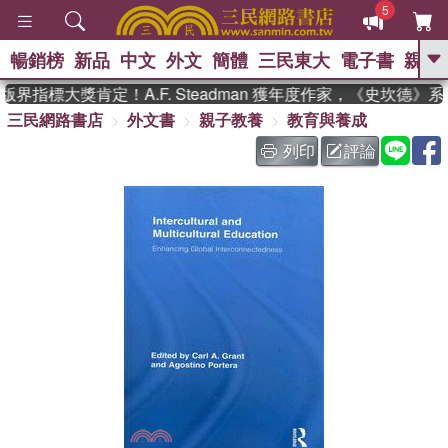
5
暢銷榜
新品
中文
外文
簡體
三民東大
電子書
親子
GO
界指標大獎肯定！A.F. Steadman 獲年度作家，《史坎德》
三民網路書店
外文書
親子教養
教育與養成
、
、
熱搜：
東野圭吾
The Odyssey
、
、
父親節
如果歷史是一群喵
暑期
列印
評論
、
、
推薦
國際布克獎 臺灣漫遊錄
方
、
、
念華
台灣的李登輝時代
數學女
、
孩：黎曼猜想
偉大的迷走神經