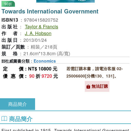
90折
Towards International Government
ISBN13
：
9780415820752
出版社
：
Taylor & Francis
作者
：
J. A. Hobson
出版日
：
2013/01/24
裝訂／頁數
：
精裝／218頁
規格
：
21.6cm*13.8cm (高/寬)
杜威圖書分類
：
Economics
定價
：NT$ 10800 元
若需訂購本書，請電洽客服 02-
優惠價
：
90
折
9720
元
25006600[分機130、131]。
無法訂購
商品簡介
商品簡介
First published in 1915,
Towards International Government