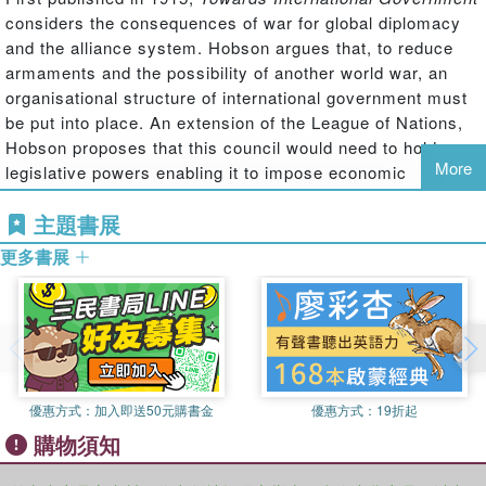
considers the consequences of war for global diplomacy
and the alliance system. Hobson argues that, to reduce
armaments and the possibility of another world war, an
organisational structure of international government must
be put into place. An extension of the League of Nations,
Hobson proposes that this council would need to hold
More
legislative powers enabling it to impose economic
sanctions and, if necessary, the ability to deploy an
主題書展
international force. This is a fascinating and exceptionally
forward-thinking work, of great importance to economic
更多書展
and political historians of the twentieth century.
優惠方式：
加入即送50元購書金
優惠方式：
19折起
購物須知