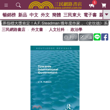
5
暢銷榜
新品
中文
外文
簡體
三民東大
電子書
親子
GO
界指標大獎肯定！A.F. Steadman 獲年度作家，《史坎德》
三民網路書店
外文書
人文社科
政治學
、
、
熱搜：
東野圭吾
The Odyssey
、
、
父親節
如果歷史是一群喵
暑期
列印
評論
、
、
推薦
國際布克獎 臺灣漫遊錄
方
、
、
念華
台灣的李登輝時代
數學女
、
孩：黎曼猜想
偉大的迷走神經