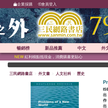
企業採購
會員登入
暢銷榜
新品
推薦
中文
外
NEW
紅利積點抵現金，消費購書更貼心
三民網路書店
外文書
人文社科
歷史
P
IS
出
出