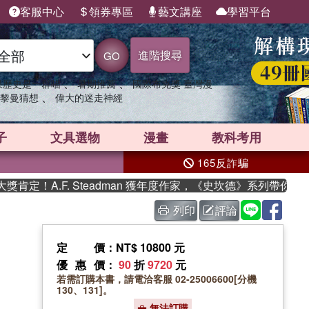
客服中心
領券專區
藝文講座
學習平台
進階搜尋
GO
、
、
果歷史是一群喵
暑期推薦
國際布克獎 臺灣漫
、
黎曼猜想
偉大的迷走神經
子
文具選物
漫畫
教科考用
165反詐騙
！A.F. Steadman 獲年度作家，《史坎德》系列帶你踏上熱
列印
評論
定價
：NT$ 10800 元
優惠價
：
90
折
9720
元
若需訂購本書，請電洽客服 02-25006600[分機
130、131]。
無法訂購