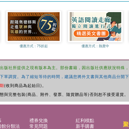
優惠方式：
75折起
優惠方式：
熱賣中
出版社所提供之現有版本為主。部份書籍，因出版社供應狀況特殊
下單調貨。為了縮短等待的時間，建議您將外文書與其他商品分開下
期
(收到商品為起始日)。
態與完整包裝(商品、附件、發票、隨貨贈品等)否則恕不接受退貨。
募
禮券兌換
紅利積點
聚
書館分類法
常見問題
新手購書