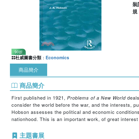
裝
90折
杜威圖書分類
：
Economics
商品簡介
商品簡介
First published in 1921,
Problems of a New World
deals
consider the world before the war, and the interests, p
Hobson assesses the political and economic conditions c
nationhood. This is an important work, of great intere
主題書展