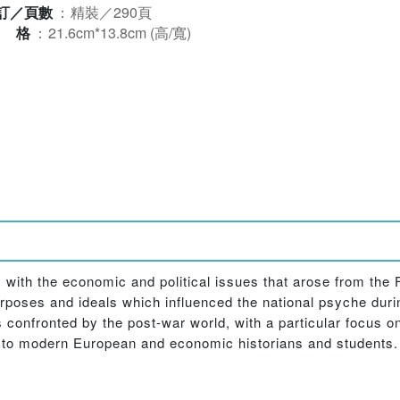
訂／頁數
：
精裝／290頁
規格
：
21.6cm*13.8cm (高/寬)
 with the economic and political issues that arose from the F
urposes and ideals which influenced the national psyche durin
onfronted by the post-war world, with a particular focus on 
st to modern European and economic historians and students.