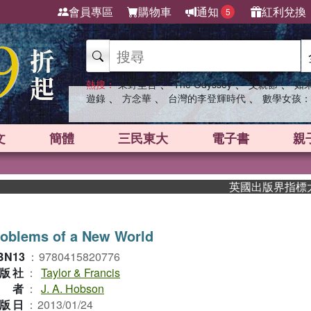
會員專區
購物車
通知
紅利兌換
5
、
、
、
熱搜：
東野圭吾
The Odyssey
父親節
如
、
、
、
遊錄
方念華
台灣的李登輝時代
數學女孩：
文
簡體
三民東大
電子書
親
英國出版界指標大獎肯定
roblems of a New World
BN13
：
9780415820776
版社
：
Taylor & Francis
作者
：
J. A. Hobson
版日
：
2013/01/24