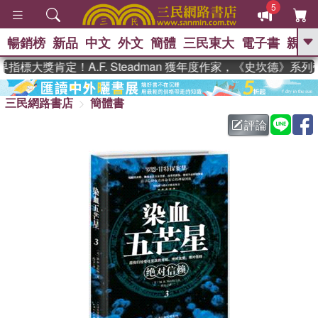
5
暢銷榜
新品
中文
外文
簡體
三民東大
電子書
親子
GO
標大獎肯定！A.F. Steadman 獲年度作家，《史坎德》系列
、
熱搜：
東野圭吾
高希均教授回憶錄
、
、
、
三民網路書店
簡體書
The Odyssey
父親節
花開錦
、
、
、
繡
暑期推薦
方念華
台灣的
評論
、
李登輝時代
數學女孩：黎曼猜想
、
、
偉大的迷走神經
如果歷史是一
、
群喵
臺灣漫遊錄