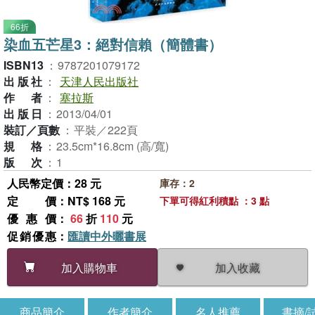
66折
染血五芒星3：絕對信賴（簡體書）
ISBN13
：
9787201079172
出版社
：
天津人民出版社
作者
：
塞拉斯
出版日
：
2013/04/01
裝訂／頁數
：
平裝／222頁
規格
：
23.5cm*16.8cm (高/寬)
版次
：
1
人民幣定價：28 元
庫存：2
定價
：NT$ 168 元
下單可得紅利積點 ：3 點
優惠價
：
66
折
110
元
促銷優惠
：
匯讀中外曬書展
加入收藏
加入購物車
商品簡介
作者簡介
名人推薦
書摘/