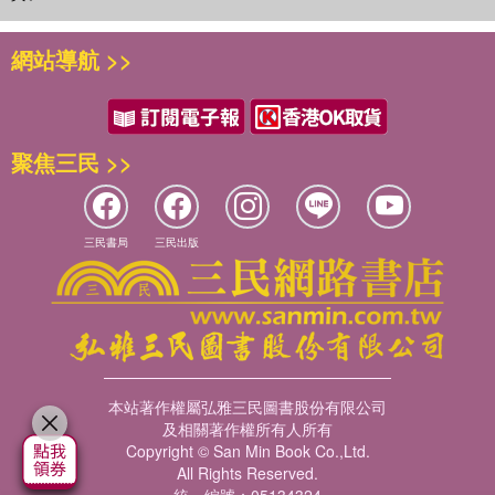
鉆鉆她的腦袋。她又躺了回去，不敢再去驚動腦子里的那只怪獸
了。
她很焦慮，感覺糟透了。不僅是因為頭疼，更多的是那種茫然與不
網站導航 >>
知所措。這種感覺就如同剛剛從睡夢的迷霧中醒來后又在真實世界
里迷失了一樣。
她忍受著痛苦，回憶著自己為什么會頭疼。感覺有點像宿醉，但好
像叉不是。她不記得昨晚喝醉了。事實上，昨晚的所有事她都根本
聚焦三民 >>
不記得了。她記得昨天下班后開車回家，然后……
然后怎么了？
她不知道。她盡力回憶，可結果只有頭更疼，只好放棄。
三民書局
三民出版
她感到口干舌燥，嗓子很疼。用力下咽，喉嚨里好像有塊小東西卡
住了，過了一會兒才下去。
她想從另一個角度分析。天已經黑了．所以現在可能還是昨晚或
者……今晚，或者……不管哪天晚上了，希望不會是明晚。不會
的，不可能的。可能嗎？
她頭疼得更厲害了，不能再想了。
本站著作權屬弘雅三民圖書股份有限公司
“天啊，出大事了。”她咕噥著。
及相關著作權所有人所有
過了一會兒，等頭疼好些了，她又接著回憶起來。 她現在在家
Copyright © San Min Book Co.,Ltd.
里，這是可以確定的，可她真的不太記得是怎樣回來的，甚至什么
All Rights Reserved.
時候回來的。她連自己做過的最后一件事都不記得了，這是不是太