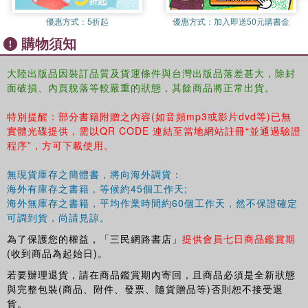
希瑟的頭還在隱隱作痛，這次頭痛比以往任何時候都要嚴重。
優惠方式：
5折起
優惠方式：
加入即送50元購書金
她極力壓制自己那莫名的恐懼感，慢慢睜開一只眼睛。似乎過了很
購物須知
久，她才把瞇著的眼睛完全睜開。模糊的視線漸漸清晰起來，她看
見一道棱角分明的藍黑色影子斜射進屋里。
沒有動靜……
大陸出版品因裝訂品質及貨運條件與台灣出版品落差甚大，除封
面破損、內頁脫落等較嚴重的狀態，其餘商品將正常出貨。
沒有東西從黑暗里猛撲過來……
什么都沒有。
特別提醒：部分書籍附贈之內容(如音頻mp3或影片dvd等)已無
她讓自己放松一點兒。
實體光碟提供，需以QR CODE 連結至當地網站註冊“並通過驗證
她用一只眼仔細掃遍整個屋子。眼睛很疼，里面好像進了沙子，像
程序”，方可下載使用。
外星生物入侵了她的領地一樣，很不舒服，又疼又癢，拼命眨眼也
沒用。
無現貨庫存之簡體書，將向海外調貨：
盡管一切都籠罩在黑暗里，至少她看到的都是自己所熟悉的——角
海外有庫存之書籍，等候約45個工作天;
落里的電視機，放在電視機上面的便宜的塑料圣誕樹，斜對面的二
海外無庫存之書籍，平均作業時間約60個工作天，然不保證確定
手月亮椅．還有椅子上一籃子等著她整理的衣服。一切都一如往
可調到貨，尚請見諒。
常，與平時躺在沙發上看電視的日子沒什么兩樣。
為了保護您的權益，「三民網路書店」
提供會員七日商品鑑賞期
而且也沒有不該出現的東西，這讓她松了一口氣。
(收到商品為起始日)。
令她感到安慰的是，她在家里。可是，還有什么不太對勁，盡管沒
若要辦理退貨，請在商品鑑賞期內寄回，且商品必須是全新狀態
有剛才的感覺強烈，她還是不能完全擺脫心底的那份恐懼。
與完整包裝(商品、附件、發票、隨貨贈品等)否則恕不接受退
她鼓起勇氣，突然坐了起來，但是頭疼得快要裂開了，像有人用電
貨。