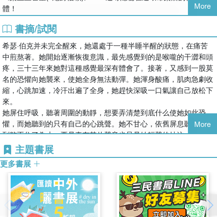
More
體！
書摘/試閱
希瑟·伯克并未完全醒來，她還處于一種半睡半醒的狀態，在痛苦
中煎熬著。她開始逐漸恢復意識，最先感覺到的是喉嚨的干澀和頭
疼，三十三年來她對這種感覺最深有體會了。接著，又感到一股莫
名的恐懼向她襲來，使她全身無法動彈。她渾身酸痛，肌肉急劇收
縮，心跳加速，冷汗出遍了全身，她趕快深吸一口氣讓自己放松下
來。
她屏住呼吸，聽著周圍的動靜，想要弄清楚到底什么使她如此恐
懼，而她聽到的只有自己的心跳聲。她不甘心，依舊屏息聽著，直
More
到憋不住了為止。要是真有其他聲音也只是她輕聲的抽泣。
她盡力保持清淺的呼吸，想以最快的速度吸入一點兒新鮮的空氣，
主題書展
她怕空氣中有別的東西。那個東西躲在黑暗里，讓人恐懼，她不想
更多書展
被那東西發現。這使她想起了童年時代的噩夢，那妖怪追著她跑，
她只好躲起來不讓它逮到。
她努力撥開腦中的團團迷霧，冒出無數種想法，想要弄清楚自己到
底害怕什么。她終于完全清醒，放松了下來，但還是覺得自己糊里
糊涂的，還是有些害怕。