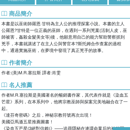
商品簡介
本書是以巫術師羅恩·甘特為主人公的推理探案小說。本書的主人
公羅恩?甘特是一位正義的巫師，在遇到一系列兇案(活剝人皮，巫
師被害，姦殺金髮美女等)後，他願意用自己的能力幫助警察抓到
兇手，本書就講述了在主人公與警官本?斯托姆合作查案的過程
中，通過實施巫術，在夢境中發現了真正兇手的故事。
作者簡介
作者:(美)M.R.塞拉斯 譯者:肖雯
名人推薦
作者M.R.塞拉斯是美國著名的暢銷書作家，其代表作就是《染血五
芒星》系列，在本系列中，他將宗教巫師與探案完美地融合在了一
起。
《達芬奇密碼》之后，神秘宗教符號再次出現！
美國亞馬遜五星推薦圖書！
《染血五芒星(3絕對信賴)》——追尋隱秘在連環命案后的神秘團