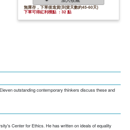
無庫存，下單後進貨(到貨天數約45-60天)
下單可得紅利積點 ：32 點
? Eleven outstanding contemporary thinkers discuss these and
y's Center for Ethics. He has written on ideals of equality