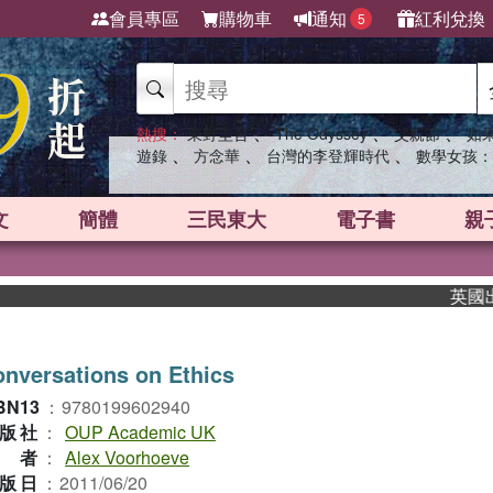
會員專區
購物車
通知
紅利兌換
5
、
、
、
熱搜：
東野圭吾
The Odyssey
父親節
如
、
、
、
遊錄
方念華
台灣的李登輝時代
數學女孩：
文
簡體
三民東大
電子書
親
英國出版界
nversations on Ethics
BN13
：
9780199602940
版社
：
OUP Academic UK
作者
：
Alex Voorhoeve
版日
：
2011/06/20