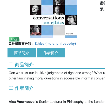
裝
90折
杜威圖書分類
：
Ethics (moral philosophy)
商品簡介
作者簡介
商品簡介
Can we trust our intuitive judgments of right and wrong? What
other fascinating moral questions in accessible informal conver
作者簡介
Alex Voorhoeve
is Senior Lecturer in Philosophy at the London