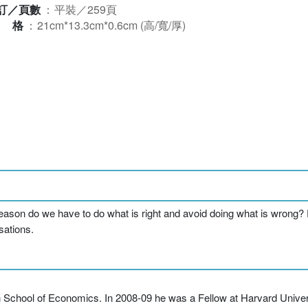
訂／頁數
：
平裝／259頁
規格
：
21cm*13.3cm*0.6cm (高/寬/厚)
 reason do we have to do what is right and avoid doing what is wrong
sations.
 School of Economics. In 2008-09 he was a Fellow at Harvard Universit