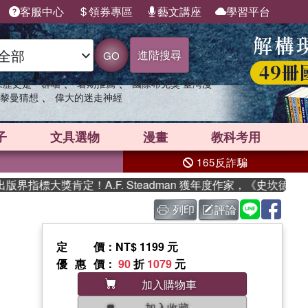
客服中心
領券專區
藝文講座
學習平台
進階搜尋
GO
、
、
果歷史是一群喵
暑期推薦
國際布克獎 臺灣漫
、
黎曼猜想
偉大的迷走神經
子
文具選物
漫畫
教科考用
165反詐騙
指標大獎肯定！A.F. Steadman 獲年度作家，《史坎德》系
列印
評論
定價
：NT$ 1199 元
優惠價
：
90
折
1079
元
加入購物車
加入收藏