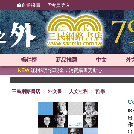
企業採購
會員登入
暢銷榜
新品
推薦
中文
外
NEW
紅利積點抵現金，消費購書更貼心
三民網路書店
外文書
人文社科
哲學
Co
IS
出
出