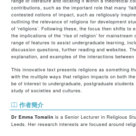
range of literature and locating it within a theoretical 
contributions, such as the important role that many ‘fa
contested notions of impact, such as religiously inspir
outlining the relevance of religions for development stu
of ‘religions’. Following these, the focus then shifts 
the implications of the ‘rise of religion’ for mainstrea
range of features to assist undergraduate learning, inc
discussion questions, further reading and websites. The
explanation, and examples of the interactions between 
This innovative text presents religions as something t
with the multiple ways that religion impacts on both the
be of interest to undergraduate, postgraduate students 
study of societies and cultures.
作者簡介
Dr Emma Tomalin
is a Senior Lecturer in Religious St
Leeds. Her research interests are focused around relig