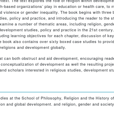
context. The text explores the role of religion within developm
ith-based organizations’ play in education or health care, to
ed violence or gender inequality. The book begins with thre
dies, policy and practice, and introducing the reader to the 
to examine a number of thematic areas, including religion, ge
m development studies, policy and practice in the 21st centur
luding learning objectives for each chapter, discussion of 
 book also contains over sixty boxed case studies to provide
religions and development globally.
hat can both obstruct and aid development, encouraging reade
 conceptualization of development as well the resulting projec
and scholars interested in religious studies, development st
udies at the School of Philosophy, Religion and the History o
ion and global development. and religion, gender and society