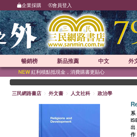
企業採購
會員登入
暢銷榜
新品
推薦
中文
外
NEW
紅利積點抵現金，消費購書更貼心
三民網路書店
外文書
人文社科
政治學
Re
系
IS
出