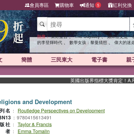
會員專區
購物車
通知
紅利兌換
5
、
、
熱搜：
東野圭吾
The Odyssey
如果歷史是一
、
、
的李登輝時代
數學女孩：黎曼猜想
偉大的迷
文
簡體
三民東大
電子書
親
英國出版界指標大獎肯定！A.F. S
ligions and Development
列名
：
Routledge Perspectives on Development
BN13
：
9780415613491
版社
：
Taylor & Francis
作者
：
Emma Tomalin