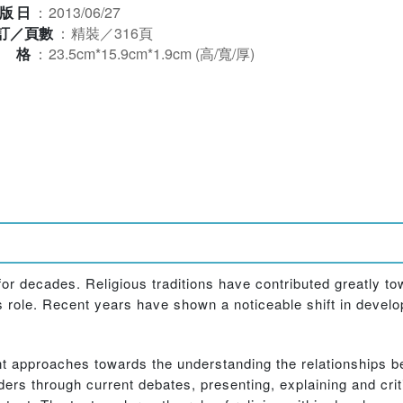
版日
：
2013/06/27
訂／頁數
：
精裝／316頁
規格
：
23.5cm*15.9cm*1.9cm (高/寬/厚)
or decades. Religious traditions have contributed greatly 
ts role. Recent years have shown a noticeable shift in devel
ent approaches towards the understanding the relationships b
ders through current debates, presenting, explaining and crit