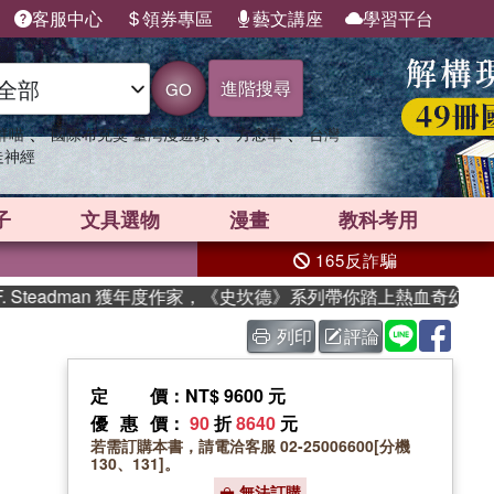
客服中心
領券專區
藝文講座
學習平台
進階搜尋
GO
、
、
、
群喵
國際布克獎 臺灣漫遊錄
方念華
台灣
走神經
子
文具選物
漫畫
教科考用
165反詐騙
teadman 獲年度作家，《史坎德》系列帶你踏上熱血奇幻旅程
列印
評論
定價
：NT$ 9600 元
優惠價
：
90
折
8640
元
若需訂購本書，請電洽客服 02-25006600[分機
130、131]。
無法訂購