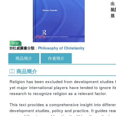
出
裝
90折
杜威圖書分類
：
Philosophy of Christianity
商品簡介
作者簡介
商品簡介
Religion has been excluded from development studies f
yet major international players have tended to ignore i
research to recognize religion as a relevant factor.
This text provides a comprehensive insight into differ
development studies, policy and practice. It guides rea