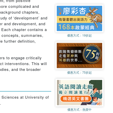
ent, from positive
 more complicated and
e background chapters,
study of ‘development’ and
nder and development, and
y. Each chapter contains a
key concepts, summaries,
優惠方式：
19折起
 further definition,
rs to engage critically
t interventions. This will
udies, and the broader
優惠方式：
75折起
f Sciences at University of
.
優惠方式：
熱賣中