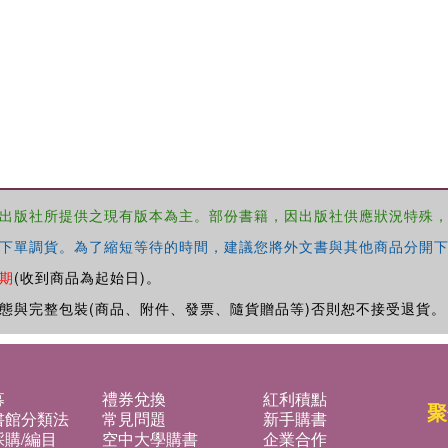
出版社所提供之現有版本為主。部份書籍，因出版社供應狀況特殊
下單調貨。為了縮短等待的時間，建議您將外文書與其他商品分開下
期
(收到商品為起始日)。
態與完整包裝(商品、附件、發票、隨貨贈品等)否則恕不接受退貨。
募
禮券兌換
紅利積點
聚
書館分類法
常見問題
新手購書
購/編目
空中大學購書
企業合作