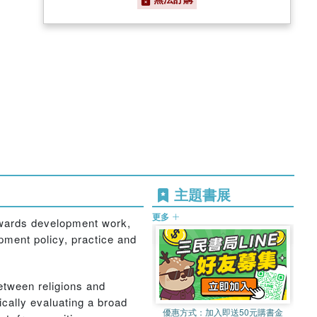
主題書展
更多
towards development work,
opment policy, practice and
etween religions and
ically evaluating a broad
優惠方式：
加入即送50元購書金