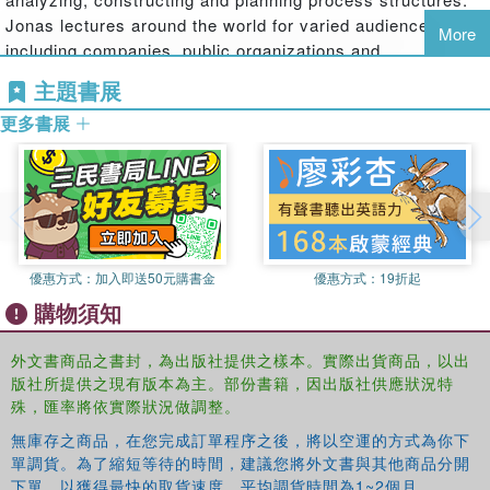
Jonas lectures around the world for varied audiences
More
including companies, public organizations and
universities.
主題書展
Andreas Breiler
更多書展
Andreas has had a successful career in the IT industry,
with expertise in concept development, project
management and software training programs. His previous
employers include IBM, Framfab, Alfaskop and The
Swedish Consulting Group. He is a natural educator and
優惠方式：
加入即送50元購書金
優惠方式：
19折起
his strongest competencies include facilitating complex
購物須知
processes and running innovation-training programs.
Idelaboratoriet is the second company that he has
founded.
外文書商品之書封，為出版社提供之樣本。實際出貨商品，以出
版社所提供之現有版本為主。部份書籍，因出版社供應狀況特
殊，匯率將依實際狀況做調整。
無庫存之商品，在您完成訂單程序之後，將以空運的方式為你下
單調貨。為了縮短等待的時間，建議您將外文書與其他商品分開
下單，以獲得最快的取貨速度，平均調貨時間為1~2個月。