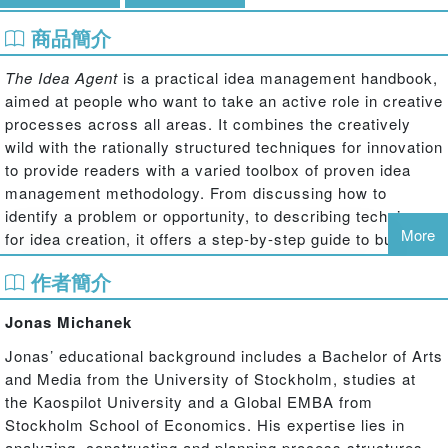
商品簡介
The Idea Agent
is a practical idea management handbook,
aimed at people who want to take an active role in creative
processes across all areas. It combines the creatively
wild with the rationally structured techniques for innovation
to provide readers with a varied toolbox of proven idea
management methodology. From discussing how to
identify a problem or opportunity, to describing techniques
More
for idea creation, it offers a step-by-step guide to building
creative concepts for the marketplace. With built-in
作者簡介
exercises and applications, this book is an ideal working
companion for any innovator.
Jonas Michanek
Jonas’ educational background includes a Bachelor of Arts
and Media from the University of Stockholm, studies at
the Kaospilot University and a Global EMBA from
Stockholm School of Economics. His expertise lies in
analyzing, constructing and planning process structures.