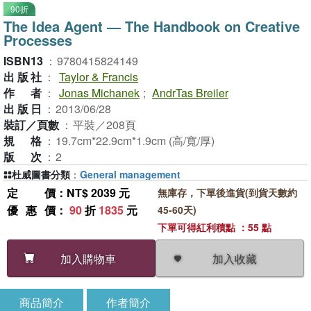
90折
The Idea Agent ― The Handbook on Creative
Processes
ISBN13
：
9780415824149
出版社
：
Taylor & Francis
作者
：
Jonas Michanek
;
AndrTas Breiler
出版日
：
2013/06/28
裝訂／頁數
：
平裝／208頁
規格
：
19.7cm*22.9cm*1.9cm (高/寬/厚)
版次
：
2
杜威圖書分類
：
General management
定價
：NT$ 2039 元
無庫存，下單後進貨(到貨天數約
優惠價
：
90
折
1835
元
45-60天)
下單可得紅利積點 ：55 點
加入收藏
加入購物車
商品簡介
作者簡介