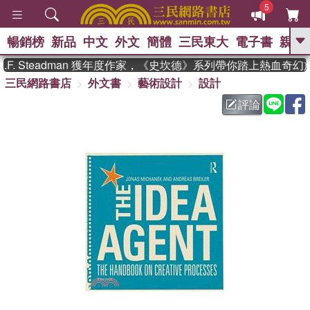
5
暢銷榜
新品
中文
外文
簡體
三民東大
電子書
親子
GO
. Steadman 獲年度作家，《史坎德》系列帶你踏上熱血奇幻旅
三民網路書店
外文書
藝術設計
設計
、
熱搜：
東野圭吾
高希均教授回憶錄
、
、
、
The Odyssey
父親節
花開錦
評論
、
、
、
繡
暑期推薦
方念華
台灣的
、
李登輝時代
數學女孩：黎曼猜想
、
、
偉大的迷走神經
如果歷史是一
、
群喵
臺灣漫遊錄