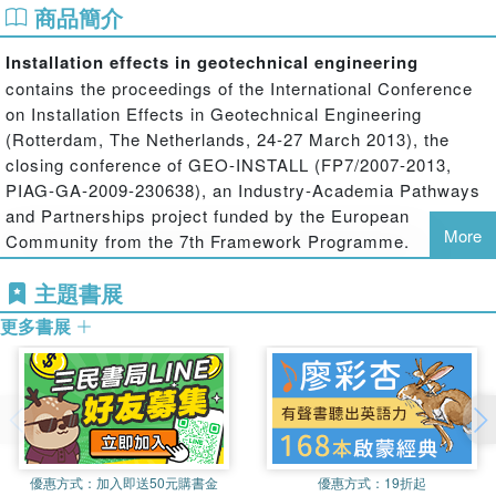
商品簡介
Installation effects in geotechnical engineering
contains the proceedings of the International Conference
on Installation Effects in Geotechnical Engineering
(Rotterdam, The Netherlands, 24-27 March 2013), the
closing conference of GEO-INSTALL (FP7/2007-2013,
PIAG-GA-2009-230638), an Industry-Academia Pathways
and Partnerships project funded by the European
More
Community from the 7th Framework Programme.
Infrastructure construction involves the installation of
主題書展
structural elements, such as piles and various ground
更多書展
improvement techniques for soils and rocks. The
installation process itself can be quasi-static (for example
jacked piles) or dynamic (vibratory methods, such as
stone columns and driven piles), and generally involves
very large deformations and changes in pore pressure.
The fact that natural soils are complex geomaterials,
exhibiting structure and rate-dependent behaviour, makes
優惠方式：
加入即送50元購書金
優惠方式：
19折起