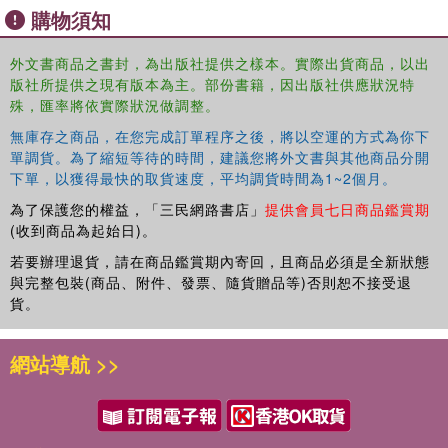
analysis of such problems yet more challenging. In
購物須知
particular, the influence of installation on key design
parameters, such as mobilised strength at the
外文書商品之書封，為出版社提供之樣本。實際出貨商品，以出
soilstructure interface and soil stiffness, is difficult to
版社所提供之現有版本為主。部份書籍，因出版社供應狀況特
quantify and, as yet, impossible to model. Numerical
殊，匯率將依實際狀況做調整。
analyses using the standard Finite Element Method (FEM)
無庫存之商品，在您完成訂單程序之後，將以空運的方式為你下
are unable to produce accurate descriptions of large
單調貨。為了縮短等待的時間，建議您將外文書與其他商品分開
deformation problems due to excessive mesh distortions
下單，以獲得最快的取貨速度，平均調貨時間為1~2個月。
and novel techniques need to be developed.
為了保護您的權益，「三民網路書店」
提供會員七日商品鑑賞期
Installation effects in geotechnical engineering
(收到商品為起始日)。
presents the latest developments in monitoring, analysing
若要辦理退貨，請在商品鑑賞期內寄回，且商品必須是全新狀態
and managing installation effects in geotechnical
與完整包裝(商品、附件、發票、隨貨贈品等)否則恕不接受退
engineering, and covers aspects ranging from large
貨。
deformation modelling to real field applications. Topics
include: computational methods, constitutive modelling,
網站導航 >>
installation effects, offshore constructions and
foundations, soil improvement, and soil-structure
interaction. The book is aimed at academics, researchers
and practitioners in geotechnical engineering and