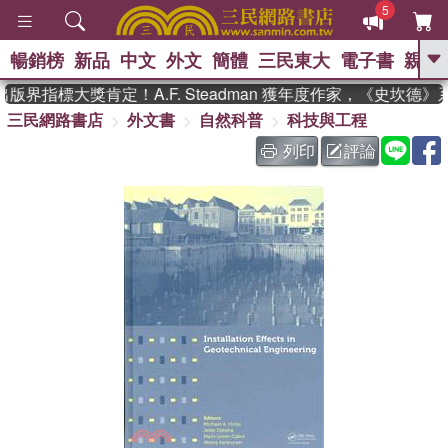
5
暢銷榜
新品
中文
外文
簡體
三民東大
電子書
親子
GO
版界指標大獎肯定！A.F. Steadman 獲年度作家，《史坎德
三民網路書店
外文書
自然科普
科技與工程
、
熱搜：
東野圭吾
高希均教授回憶錄
、
、
、
The Odyssey
父親節
如果歷
列印
評論
、
、
史是一群喵
暑期推薦
國際布克
、
、
獎 臺灣漫遊錄
方念華
台灣的李
、
、
登輝時代
數學女孩：黎曼猜想
偉大的迷走神經