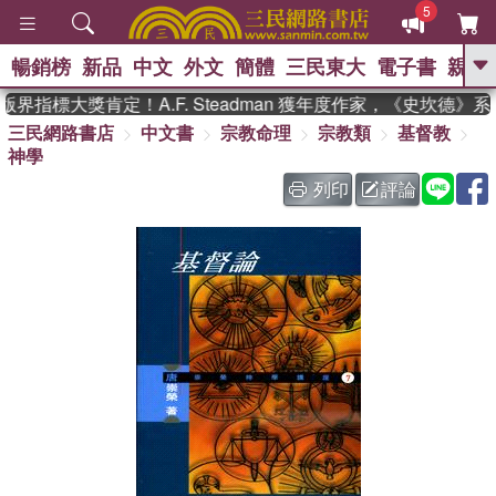
5
暢銷榜
新品
中文
外文
簡體
三民東大
電子書
親子
GO
界指標大獎肯定！A.F. Steadman 獲年度作家，《史坎德》
三民網路書店
中文書
宗教命理
宗教類
基督教
、
、
熱搜：
東野圭吾
The Odyssey
神學
、
、
父親節
如果歷史是一群喵
暑期
、
、
推薦
國際布克獎 臺灣漫遊錄
方
列印
評論
、
、
念華
台灣的李登輝時代
數學女
、
孩：黎曼猜想
偉大的迷走神經