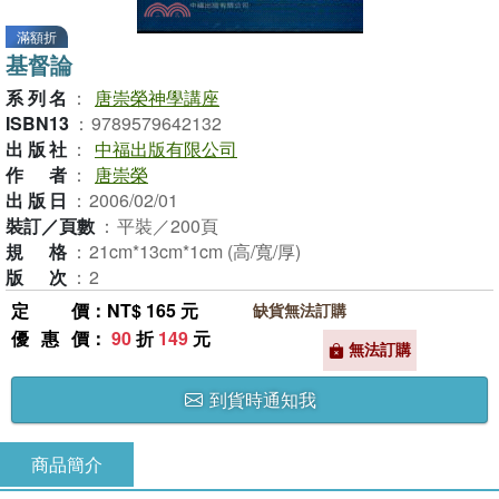
滿額折
基督論
系列名
：
唐崇榮神學講座
ISBN13
：
9789579642132
出版社
：
中福出版有限公司
作者
：
唐崇榮
出版日
：
2006/02/01
裝訂／頁數
：
平裝／200頁
規格
：
21cm*13cm*1cm (高/寬/厚)
版次
：
2
定價
：NT$ 165 元
缺貨無法訂購
優惠價
：
90
折
149
元
無法訂購
到貨時通知我
商品簡介