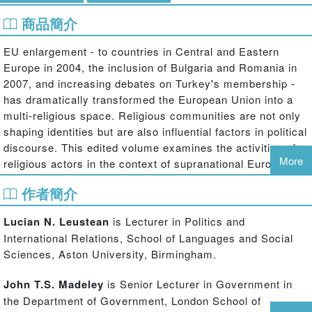
商品簡介
EU enlargement - to countries in Central and Eastern
Europe in 2004, the inclusion of Bulgaria and Romania in
2007, and increasing debates on Turkey's membership -
has dramatically transformed the European Union into a
multi-religious space. Religious communities are not only
shaping identities but are also influential factors in political
discourse. This edited volume examines the activities of
More
religious actors in the context of supranational European
institutions and the ways in which they have responded to
作者簡介
the idea of Europe at local and international levels. By
bringing together scholars working in political science,
Lucian N. Leustean
is Lecturer in Politics and
history, law and sociology, this volume analyses key
International Relations, School of Languages and Social
religious factors in contemporary EU architecture, such as
Sciences, Aston University, Birmingham.
the transformation of religious identities, the role of
political and religious leaders, EU legislation on religion,
John T.S. Madeley
is Senior Lecturer in Government in
and, the activities of religious lobbies.
the Department of Government, London School of