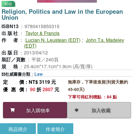
90折
Religion, Politics and Law in the European
Union
ISBN13
：
9780415850315
出版社
：
Taylor & Francis
作者
：
Lucian N. Leustean (EDT)
;
John T.s. Madeley
(EDT)
出版日
：
2013/04/12
裝訂／頁數
：
平裝／240頁
規格
：
25.4cm*17.1cm*1.9cm (高/寬/厚)
杜威圖書分類
：
Law
定價
：NT$ 3119 元
無庫存，下單後進貨(到貨天數約
優惠價
：
90
折
2807
元
45-60天)
下單可得紅利積點 ：84 點
加入收藏
加入購物車
商品簡介
作者簡介