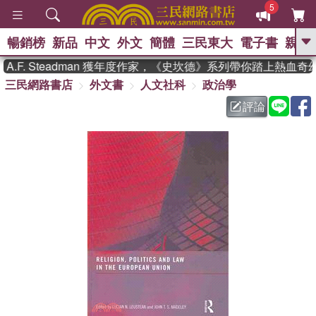
5
暢銷榜
新品
中文
外文
簡體
三民東大
電子書
親子
GO
F. Steadman 獲年度作家，《史坎德》系列帶你踏上熱血奇幻
三民網路書店
外文書
人文社科
政治學
、
熱搜：
東野圭吾
高希均教授回憶錄
、
、
、
The Odyssey
父親節
如果歷
評論
、
、
史是一群喵
暑期推薦
國際布克
、
、
獎 臺灣漫遊錄
方念華
台灣的李
、
、
登輝時代
數學女孩：黎曼猜想
偉大的迷走神經