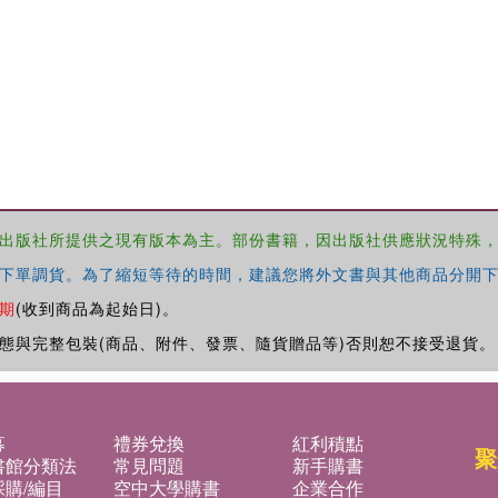
出版社所提供之現有版本為主。部份書籍，因出版社供應狀況特殊
下單調貨。為了縮短等待的時間，建議您將外文書與其他商品分開下
期
(收到商品為起始日)。
態與完整包裝(商品、附件、發票、隨貨贈品等)否則恕不接受退貨。
募
禮券兌換
紅利積點
聚
書館分類法
常見問題
新手購書
購/編目
空中大學購書
企業合作