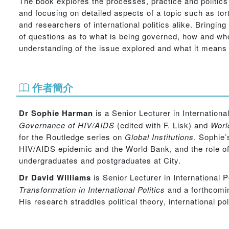
The book explores the processes, practice and politics
and focusing on detailed aspects of a topic such as to
and researchers of international politics alike. Bringin
of questions as to what is being governed, how and wh
understanding of the issue explored and what it means 
作者簡介
Dr Sophie Harman
is a Senior Lecturer in Internation
Governance of HIV/AIDS
(edited with F. Lisk) and
Worl
for the Routledge series on
Global Institutions
. Sophie’
HIV/AIDS epidemic and the World Bank, and the role of 
undergraduates and postgraduates at City.
Dr David Williams
is Senior Lecturer in International P
Transformation in International Politics
and a forthcomi
His research straddles political theory, international 