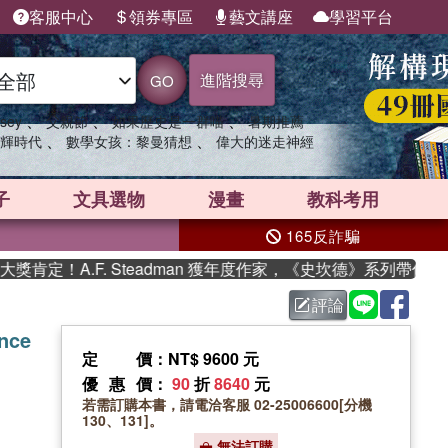
客服中心
領券專區
藝文講座
學習平台
進階搜尋
GO
、
、
、
sey
父親節
如果歷史是一群喵
暑期推薦
、
、
輝時代
數學女孩：黎曼猜想
偉大的迷走神經
子
文具選物
漫畫
教科考用
165反詐騙
！A.F. Steadman 獲年度作家，《史坎德》系列帶你踏上熱
評論
ance
定價
：NT$ 9600 元
優惠價
：
90
折
8640
元
若需訂購本書，請電洽客服 02-25006600[分機
130、131]。
無法訂購