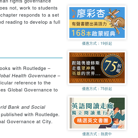
uman rights governance
does not, work to students
h chapter responds to a set
 reading to develop a full
優惠方式：
19折起
 books with Routledge –
lobal Health Governance
–
ticular reference to the
優惠方式：
75折起
ches Global Governance to
rld Bank and Social
h published with Routledge.
obal Governance at City.
優惠方式：
熱賣中