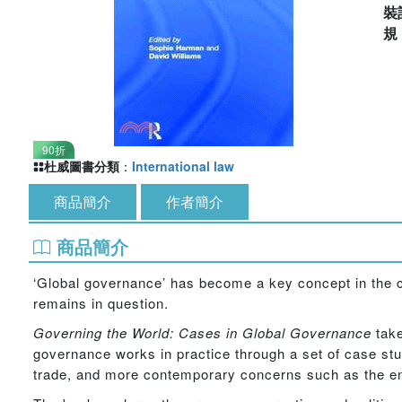
裝
90折
杜威圖書分類
：
International law
商品簡介
作者簡介
商品簡介
‘Global governance’ has become a key concept in the c
remains in question.
Governing the World: Cases in Global Governance
take
governance works in practice through a set of case stud
trade, and more contemporary concerns such as the env