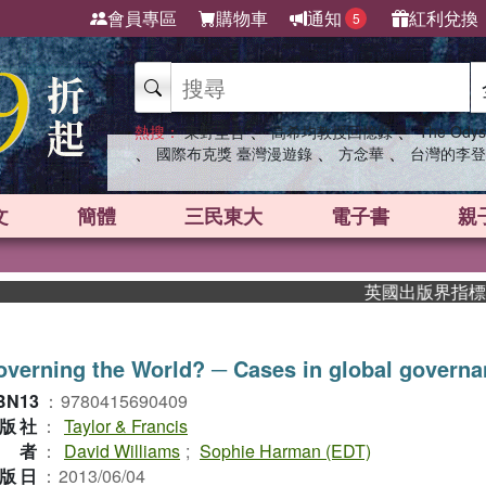
會員專區
購物車
通知
紅利兌換
5
、
、
熱搜：
東野圭吾
高希均教授回憶錄
The Odys
、
、
、
國際布克獎 臺灣漫遊錄
方念華
台灣的李登
文
簡體
三民東大
電子書
親
英國出版界指標大獎肯定
verning the World? ─ Cases in global govern
BN13
：
9780415690409
版社
：
Taylor & Francis
作者
：
David Williams
;
Sophie Harman (EDT)
版日
：
2013/06/04