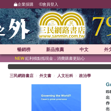
企業採購
會員登入
暢銷榜
新品
推薦
中文
外
NEW
紅利積點抵現金，消費購書更貼心
三民網路書店
外文書
人文社科
政治學
Go
IS
出
出