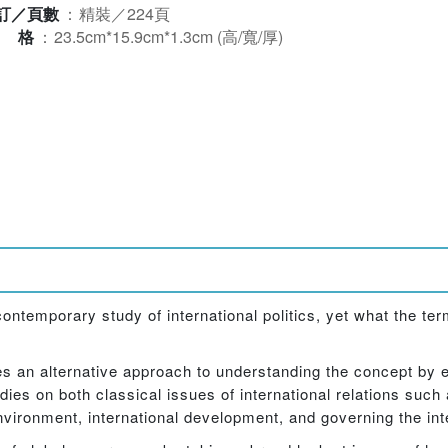
訂／頁數
：
精裝／224頁
規格
：
23.5cm*15.9cm*1.3cm (高/寬/厚)
ontemporary study of international politics, yet what the t
s an alternative approach to understanding the concept by e
ies on both classical issues of international relations such 
ironment, international development, and governing the int