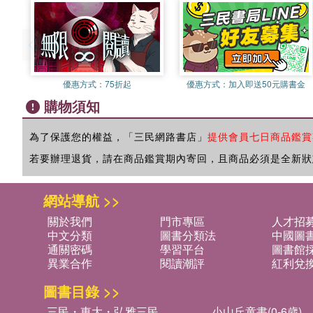
優惠方式：
75折起
優惠方式：
加入即送50元購書金
購物須知
為了保護您的權益，「三民網路書店」
提供會員七日商品鑑賞
若要辦理退貨，請在商品鑑賞期內寄回，且商品必須是全新狀
網站導航 >>
關於我們
門市專區
人才招
中文分類
圖書分類法
中國圖
通關密碼
學習平台
圖書館採
異業合作
閱讀潮評
紅利兌
圖書目錄 >>
三民・東大・弘雅三民
小山丘童書(0-6歲)