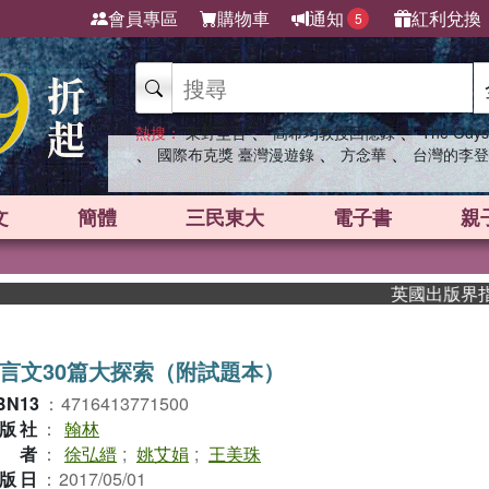
會員專區
購物車
通知
紅利兌換
5
、
、
熱搜：
東野圭吾
高希均教授回憶錄
The Odys
、
、
、
國際布克獎 臺灣漫遊錄
方念華
台灣的李登
文
簡體
三民東大
電子書
親
英國出版界指標大
言文30篇大探索（附試題本）
BN13
：
4716413771500
版社
：
翰林
作者
：
徐弘縉
;
姚艾娟
;
王美珠
版日
：
2017/05/01