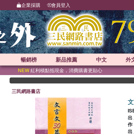
企業採購
會員登入
暢銷榜
新品
推薦
中文
外
NEW
紅利積點抵現金，消費購書更貼心
三民網路書店
文
IS
出
出