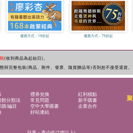
優惠方式：
19折起
優惠方式：
75折起
期
(收到商品為起始日)。
態與完整包裝(商品、附件、發票、隨貨贈品等)否則恕不接受退貨。
募
禮券兌換
紅利積點
聚
書館分類法
常見問題
新手購書
購/編目
空中大學購書
企業合作
換
好站連結
兒童・青少年(7歲以上)