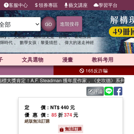
客服中心
領券專區
藝文講座
學習平台
進階搜尋
GO
、
、
、
sey
父親節
如果歷史是一群喵
暑期推薦
、
、
輝時代
數學女孩：黎曼猜想
偉大的迷走神經
子
文具選物
漫畫
教科考用
165反詐騙
獎肯定！A.F. Steadman 獲年度作家，《史坎德》系列帶你
評論
定價
：NT$ 440 元
優惠價
：
85
折
374
元
絕版無法訂購
無法訂購