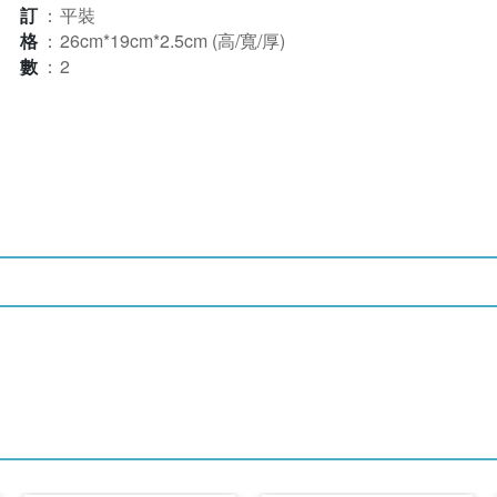
裝訂
：
平裝
規格
：
26cm*19cm*2.5cm (高/寬/厚)
本數
：
2