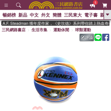
5
暢銷榜
新品
中文
外文
簡體
三民東大
電子書
親子
GO
F. Steadman 獲年度作家，《史坎德》系列帶你踏上熱血奇幻
三民網路書店
生活市集
運動休閒
球類運動
、
熱搜：
東野圭吾
高希均教授回憶錄
、
、
、
The Odyssey
父親節
如果歷
評論
、
、
史是一群喵
暑期推薦
國際布克
、
、
獎 臺灣漫遊錄
方念華
台灣的李
、
、
登輝時代
數學女孩：黎曼猜想
偉大的迷走神經