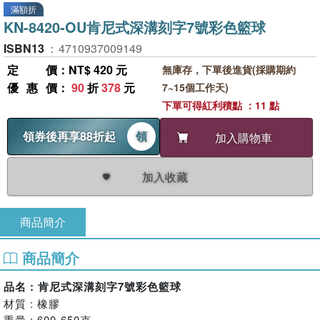
滿額折
KN-8420-OU肯尼式深溝刻字7號彩色籃球
ISBN13
：
4710937009149
定價
：NT$ 420 元
無庫存，下單後進貨(採購期約
優惠價
：
90
折
378
元
7~15個工作天)
下單可得紅利積點 ：11 點
領券後再享88折起
領
加入購物車
加入收藏
商品簡介
商品簡介
品名 : 肯尼式深溝刻字7號彩色籃球
材質 : 橡膠
重量 : 600-650克