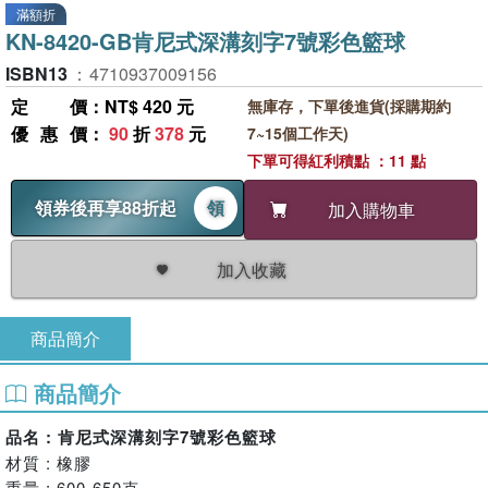
滿額折
KN-8420-GB肯尼式深溝刻字7號彩色籃球
ISBN13
：
4710937009156
定價
：NT$ 420 元
無庫存，下單後進貨(採購期約
優惠價
：
90
折
378
元
7~15個工作天)
下單可得紅利積點 ：11 點
領券後再享88折起
領
加入購物車
加入收藏
商品簡介
商品簡介
品名 : 肯尼式深溝刻字7號彩色籃球
材質 : 橡膠
重量 : 600-650克