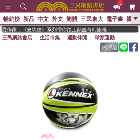
5
暢銷榜
新品
中文
外文
簡體
三民東大
電子書
親子
GO
n 獲年度作家，《史坎德》系列帶你踏上熱血奇幻旅程
三民網路書店
生活市集
運動休閒
球類運動
、
熱搜：
東野圭吾
高希均教授回憶錄
、
、
、
The Odyssey
父親節
如果歷
評論
、
、
史是一群喵
暑期推薦
國際布克
、
、
獎 臺灣漫遊錄
方念華
台灣的李
、
、
登輝時代
數學女孩：黎曼猜想
偉大的迷走神經