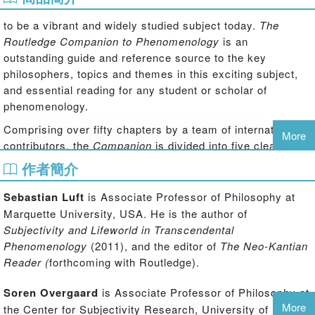
to be a vibrant and widely studied subject today.
The
Routledge Companion to Phenomenology
is an
outstanding guide and reference source to the key
philosophers, topics and themes in this exciting subject,
and essential reading for any student or scholar of
phenomenology.
Comprising over fifty chapters by a team of international
More
contributors, the
Companion
is divided into five clear
parts:
作者簡介
main figures in the phenomenological movement, from Brentano to
Sebastian Luft
is Associate Professor of Philosophy at
Derrida
Marquette University, USA. He is the author of
main topics in phenomenology
Subjectivity and Lifeworld in Transcendental
phenomenological contributions to philosophy
Phenomenology
(2011), and the editor of
The Neo-Kantian
phenomenological intersections
Reader (
forthcoming with Routledge).
historical postscript.
Close attention is paid to the core topics in
Soren Overgaard
is Associate Professor of Philosophy at
phenomenology such as intentionality, perception,
More
the Center for Subjectivity Research, University of