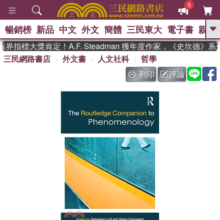
5
暢銷榜
新品
中文
外文
簡體
三民東大
電子書
親子
GO
界指標大獎肯定！A.F. Steadman 獲年度作家，《史坎德》
三民網路書店
外文書
人文社科
哲學
、
、
熱搜：
東野圭吾
The Odyssey
、
、
父親節
如果歷史是一群喵
暑期
列印
評論
、
、
推薦
國際布克獎 臺灣漫遊錄
方
、
、
念華
台灣的李登輝時代
數學女
、
孩：黎曼猜想
偉大的迷走神經