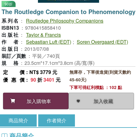
90折
The Routledge Companion to Phenomenology
系列名
：
Routledge Philosophy Companions
ISBN13
：
9780415858410
出版社
：
Taylor & Francis
作者
：
Sebastian Luft (EDT)
;
Soren Overgaard (EDT)
出版日
：
2013/07/08
裝訂／頁數
：
平裝／740頁
規格
：
23.5cm*17.1cm*3.8cm (高/寬/厚)
定價
：NT$ 3779 元
無庫存，下單後進貨(到貨天數約
優惠價
：
90
折
3401
元
45-60天)
下單可得紅利積點 ：102 點
加入收藏
加入購物車
商品簡介
作者簡介
商品簡介