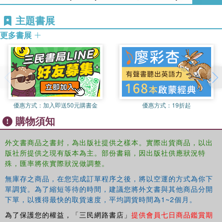
subjectivity, the self, the body, being and
Copenhagen, Denmark. He is the author of
Husserl and
phenomenological method. An important feature of the
主題書展
Heidegger on Being in the World
(2004), and
Wittgenstein
Companion
is its examination of how phenomenology has
and Other Minds
(2007).
更多書展
contributed to central disciplines in philosophy such as
metaphysics, philosophy of mind, moral philosophy,
aesthetics and philosophy of religion as well as disciplines
beyond philosophy such as race, cognitive science,
psychiatry, literary criticism and psychoanalysis.
優惠方式：
加入即送50元購書金
優惠方式：
19折起
購物須知
外文書商品之書封，為出版社提供之樣本。實際出貨商品，以出
版社所提供之現有版本為主。部份書籍，因出版社供應狀況特
殊，匯率將依實際狀況做調整。
無庫存之商品，在您完成訂單程序之後，將以空運的方式為你下
單調貨。為了縮短等待的時間，建議您將外文書與其他商品分開
下單，以獲得最快的取貨速度，平均調貨時間為1~2個月。
為了保護您的權益，「三民網路書店」
提供會員七日商品鑑賞期