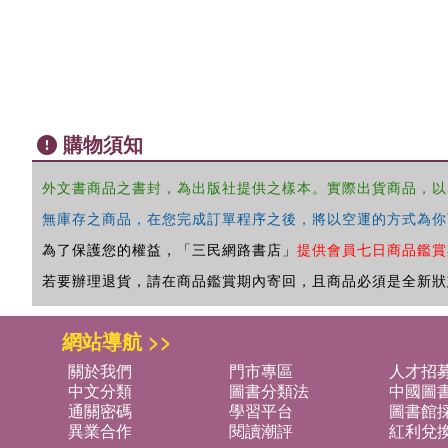
購物須知
外文書商品之書封，為出版社提供之樣本。實際出貨商品，以
無庫存之商品，在您完成訂單程序之後，將以空運的方式為你
為了保護您的權益，「三民網路書店」
提供會員七日商品鑑賞
若要辦理退貨，請在商品鑑賞期內寄回，且商品必須是全新狀
網站導航 >>
關於我們
門市專區
人才招
中文分類
圖書分類法
中國圖
通關密碼
學習平台
圖書館採
異業合作
閱讀潮評
紅利兌