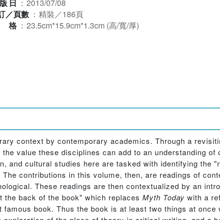
版日
：
2013/07/08
訂／頁數
：
精裝／186頁
規格
：
23.5cm*15.9cm*1.3cm (高/寬/厚)
orary context by contemporary academics. Through a revisit
es the value these disciplines can add to an understanding o
n, and cultural studies here are tasked with identifying the
s. The contributions in this volume, then, are readings of co
thological. These readings are then contextualized by an intr
t the back of the book" which replaces
Myth Today
with a re
famous book. Thus the book is at least two things at once
exploration of the place of theory in critical writing, and 