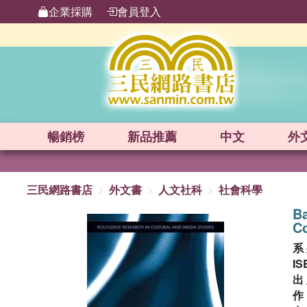
企業採購
會員登入
暢銷榜
新品
推薦
中文
外
三民網路書店
外文書
人文社科
社會科學
Ba
C
系
IS
出