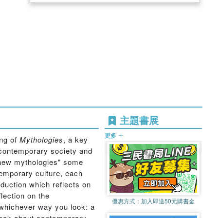
主題書展
更多
ing of
Mythologies
, a key
f contemporary society and
 "new mythologies" some
ntemporary culture, each
oduction which reflects on
flection on the
優惠方式：
加入即送50元購書金
 whichever way you look: a
a book about contemporary