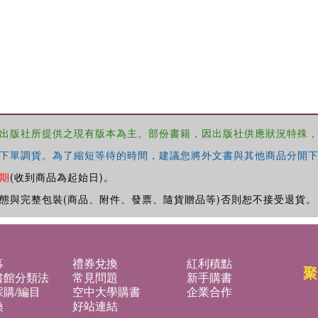
出版社所提供之現有版本為主。部份書籍，因出版社供應狀況特殊
下單調貨。為了縮短等待的時間，建議您將外文書與其他商品分開下
期
(收到商品為起始日)。
態與完整包裝(商品、附件、發票、隨貨贈品等)否則恕不接受退貨。
募
禮券兌換
紅利積點
聚
書館分類法
常見問題
新手購書
購/編目
空中大學購書
企業合作
換
好站連結