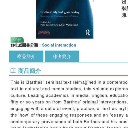
出
裝
90折
杜威圖書分類
：
Social interaction
商品簡介
作者簡介
商品簡介
This is Barthes’ seminal text reimagined in a contemp
text in cultural and media studies, this volume explor
culture. Leading academics in media, English, educatio
fifty or so years on from Barthes’ original intervention
engaging with a cultural event, practice, or text as my
the ‘how’ of these engaging responses and an "essay a
contemporary provenance of both Barthes and his most 
‘new’ Mythologies and a book about Barthes’ legacy, an 