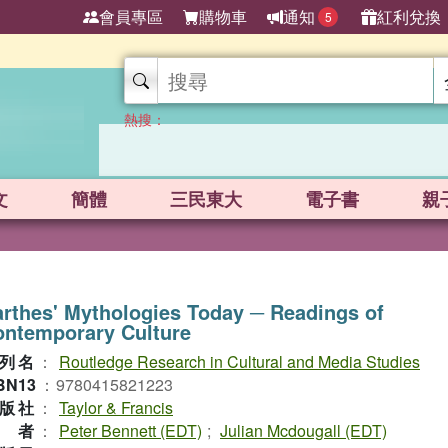
會員專區
購物車
通知
紅利兌換
5
熱搜：
文
簡體
三民東大
電子書
親
rthes' Mythologies Today ─ Readings of
ontemporary Culture
列名
：
Routledge Research in Cultural and Media Studies
BN13
：
9780415821223
版社
：
Taylor & Francis
作者
：
Peter Bennett (EDT)
;
Julian Mcdougall (EDT)