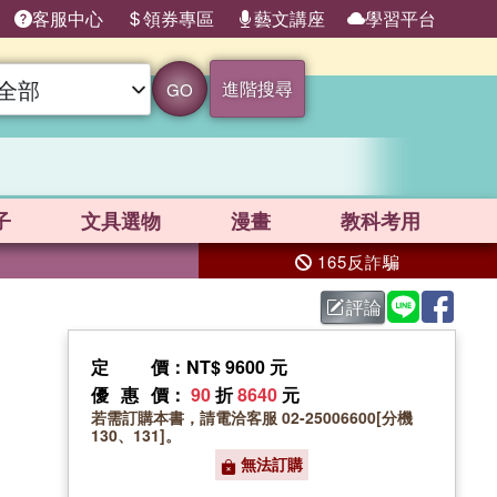
客服中心
領券專區
藝文講座
學習平台
進階搜尋
GO
子
文具選物
漫畫
教科考用
165反詐騙
評論
定價
：NT$ 9600 元
優惠價
：
90
折
8640
元
若需訂購本書，請電洽客服 02-25006600[分機
130、131]。
無法訂購