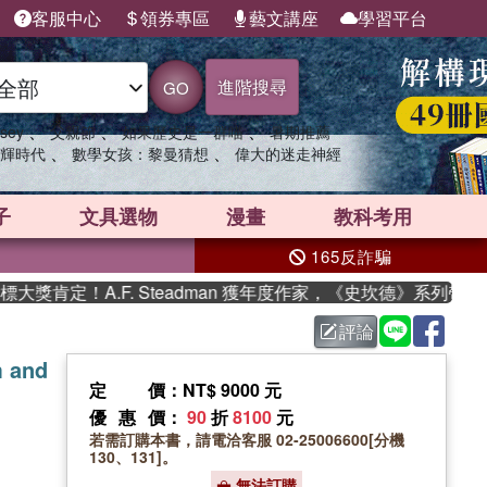
客服中心
領券專區
藝文講座
學習平台
進階搜尋
GO
、
、
、
sey
父親節
如果歷史是一群喵
暑期推薦
、
、
輝時代
數學女孩：黎曼猜想
偉大的迷走神經
子
文具選物
漫畫
教科考用
165反詐騙
肯定！A.F. Steadman 獲年度作家，《史坎德》系列帶你踏
評論
m and
定價
：NT$ 9000 元
優惠價
：
90
折
8100
元
若需訂購本書，請電洽客服 02-25006600[分機
130、131]。
無法訂購