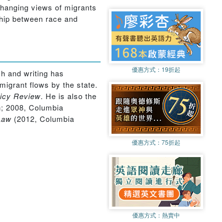
e changing views of migrants
ship between race and
優惠方式：
19折起
h and writing has
migrant flows by the state.
licy Review
. He is also the
n; 2008, Columbia
 Law
(2012, Columbia
優惠方式：
75折起
優惠方式：
熱賣中