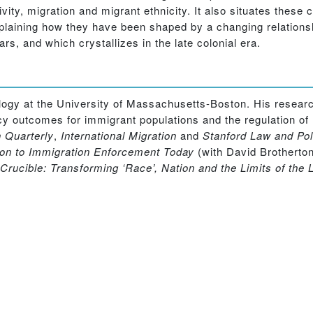
tivity, migration and migrant ethnicity. It also situates thes
 explaining how they have been shaped by a changing relation
rs, and which crystallizes in the late colonial era.
logy at the University of Massachusetts-Boston. His researc
cy outcomes for immigrant populations and the regulation of 
 Quarterly
,
International Migration
and
Stanford Law and Po
tion to Immigration Enforcement Today
(with David Brotherto
Crucible: Transforming ‘Race’, Nation and the Limits of the