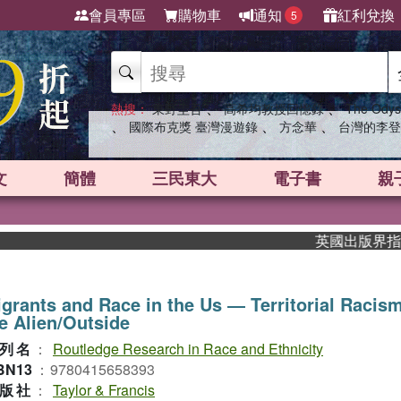
會員專區
購物車
通知
紅利兌換
5
、
、
熱搜：
東野圭吾
高希均教授回憶錄
The Odys
、
、
、
國際布克獎 臺灣漫遊錄
方念華
台灣的李登
文
簡體
三民東大
電子書
親
英國出版界指標大獎
grants and Race in the Us ― Territorial Racis
e Alien/Outside
列名
：
Routledge Research in Race and Ethnicity
BN13
：
9780415658393
版社
：
Taylor & Francis