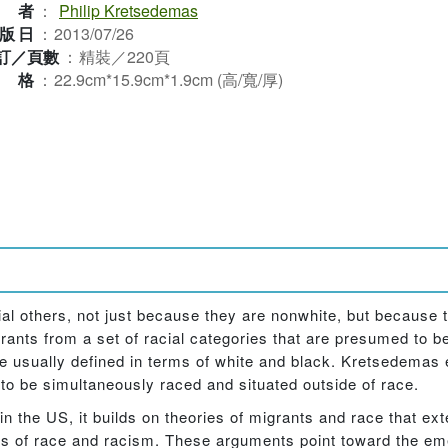
作者
：
Philip Kretsedemas
版日
：
2013/07/26
訂／頁數
：
精裝／220頁
規格
：
22.9cm*15.9cm*1.9cm (高/寬/厚)
 others, not just because they are nonwhite, but because th
rants from a set of racial categories that are presumed to be
re usually defined in terms of white and black. Kretsedemas 
 to be simultaneously raced and situated outside of race.
in the US, it builds on theories of migrants and race that e
ons of race and racism. These arguments point toward the em