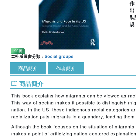
出
裝
90折
杜威圖書分類
：
Social groups
商品簡介
作者簡介
商品簡介
This book explains how migrants can be viewed as racial
This way of seeing makes it possible to distinguish mig
nation. In the US, these indigenous racial categories a
racialization puts migrants in a quandary, leading them
Although the book focuses on the situation of migrants 
makes a point of criticizing nation-centered explanati