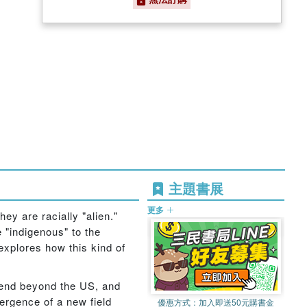
主題書展
更多
ey are racially "alien."
 "indigenous" to the
explores how this kind of
xtend beyond the US, and
ergence of a new field
優惠方式：
加入即送50元購書金