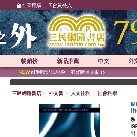
企業採購
會員登入
暢銷榜
新品
推薦
中文
外
NEW
紅利積點抵現金，消費購書更貼心
三民網路書店
外文書
人文社科
社會科學
Mi
th
系
IS
出