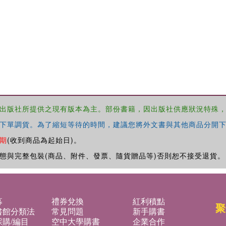
出版社所提供之現有版本為主。部份書籍，因出版社供應狀況特殊
下單調貨。為了縮短等待的時間，建議您將外文書與其他商品分開下
期
(收到商品為起始日)。
態與完整包裝(商品、附件、發票、隨貨贈品等)否則恕不接受退貨。
募
禮券兌換
紅利積點
聚
書館分類法
常見問題
新手購書
購/編目
空中大學購書
企業合作