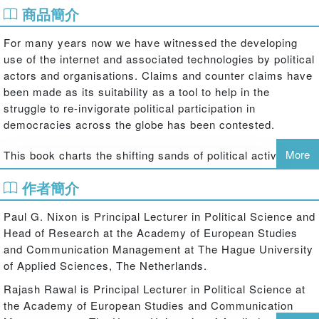
商品簡介
For many years now we have witnessed the developing
use of the internet and associated technologies by political
actors and organisations. Claims and counter claims have
been made as its suitability as a tool to help in the
struggle to re-invigorate political participation in
democracies across the globe has been contested.
More
This book charts the shifting sands of political activity in
the digital age. It interrogates the hybrid nature of modern
作者簡介
politics as online and offline actions blur the boundaries of
traditional politics between ‘real-life’ co-presence and the
Paul G. Nixon is Principal Lecturer in Political Science and
booming virtual domain of politics. By so doing, it critically
Head of Research at the Academy of European Studies
reflects on the latest scholarship on the subject while
and Communication Management at The Hague University
concurrently advancing stimulating new insights into it.
of Applied Sciences, The Netherlands.
Encapsulating both the range and the diverse velocities of
change in different political arenas and geographical
Rajash Rawal is Principal Lecturer in Political Science at
locations, this volumes seeks to map out a path if not
the Academy of European Studies and Communication
towards the politics of tomorrow then towards a better