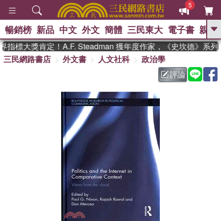
5
暢銷榜
新品
中文
外文
簡體
三民東大
電子書
親子
GO
指標大獎肯定！A.F. Steadman 獲年度作家，《史坎德》系
三民網路書店
外文書
人文社科
政治學
、
熱搜：
東野圭吾
高希均教授回憶錄
、
、
、
The Odyssey
父親節
花開錦
評論
、
、
、
繡
暑期推薦
方念華
台灣的
、
李登輝時代
數學女孩：黎曼猜想
、
、
偉大的迷走神經
如果歷史是一
、
群喵
臺灣漫遊錄