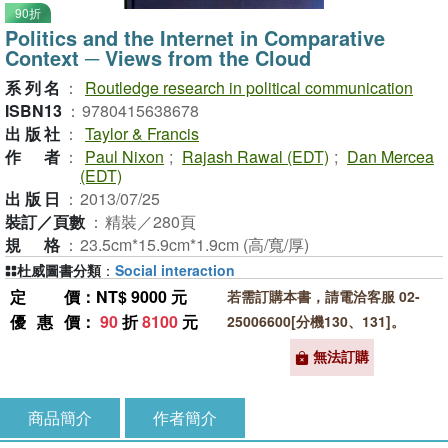
90折
Politics and the Internet in Comparative
Context ─ Views from the Cloud
系列名
：
Routledge research in political communication
ISBN13
：
9780415638678
出版社
：
Taylor & Francis
作者
：
Paul Nixon
;
Rajash Rawal (EDT)
;
Dan Mercea
(EDT)
出版日
：
2013/07/25
裝訂／頁數
：
精裝／280頁
規格
：
23.5cm*15.9cm*1.9cm (高/寬/厚)
杜威圖書分類
：
Social interaction
定價
：NT$ 9000 元
若需訂購本書，請電洽客服 02-
優惠價
：
90
折
8100
元
25006600[分機130、131]。
無法訂購
商品簡介
作者簡介