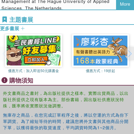
Management at The Hague University of Applied
More
comprehension of the politics of today.
Sciences, The Netherlands.
Dan Mercea is Senior Lecturer in Politics and European
主題書展
Featuring a range of international and comparative case
studies at The Hague University, The Netherlands.
studies presenting reseach on the UK, US, Italy, France,
更多書展
Spain, Romania, Africa and China, this book will be of
interest to students and scholars of Politics and Media,
Political Communiation, New Media studies, Public
Administration, Sociology, Communication Studies,
Computing and Information and Communications
Technologies.
優惠方式：
加入即送50元購書金
優惠方式：
19折起
購物須知
外文書商品之書封，為出版社提供之樣本。實際出貨商品，以出
版社所提供之現有版本為主。部份書籍，因出版社供應狀況特
殊，匯率將依實際狀況做調整。
無庫存之商品，在您完成訂單程序之後，將以空運的方式為你下
單調貨。為了縮短等待的時間，建議您將外文書與其他商品分開
下單，以獲得最快的取貨速度，平均調貨時間為1~2個月。