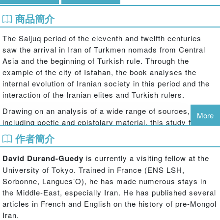
商品簡介
The Saljuq period of the eleventh and twelfth centuries
saw the arrival in Iran of Turkmen nomads from Central
Asia and the beginning of Turkish rule. Through the
example of the city of Isfahan, the book analyses the
internal evolution of Iranian society in this period and the
interaction of the Iranian elites and Turkish rulers.
Drawing on an analysis of a wide range of sources,
More
including poetic and epistolary material, this study fills an
historiographical gap and casts new light on the two
作者簡介
centuries prior to the Mongol invasion. This
comprehensive analytical study provides a new
David Durand-Guedy
is currently a visiting fellow at the
contribution to the understanding of many crucial issues:
University of Tokyo. Trained in France (ENS LSH,
the cultural divide between Western and Eastern Iran; the
Sorbonne, Langues’O), he has made numerous stays in
military potential of city-dwellers; the attitude of the
the Middle-East, especially Iran. He has published several
Turkish rulers toward cities and city life; the action of the
articles in French and English on the history of pre-Mongol
famous vizier Nizam al-Mulk; the meaning of the Ismaili
Iran.