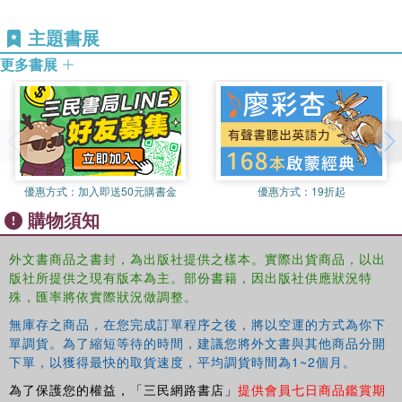
uprising; and above all the structure of the local elite,
organized into rival networks and largely autonomous vis-
主題書展
a-vis state powers.
更多書展
The study is enhanced by a variety of additional features,
including extensive genealogical tables, Arabic script and
maps. Providing a new understanding of the cultural
identity of Iran, this book is an important contribution to
the study of the history of Iran and the Medieval period.
優惠方式：
加入即送50元購書金
優惠方式：
19折起
購物須知
外文書商品之書封，為出版社提供之樣本。實際出貨商品，以出
版社所提供之現有版本為主。部份書籍，因出版社供應狀況特
殊，匯率將依實際狀況做調整。
無庫存之商品，在您完成訂單程序之後，將以空運的方式為你下
單調貨。為了縮短等待的時間，建議您將外文書與其他商品分開
下單，以獲得最快的取貨速度，平均調貨時間為1~2個月。
為了保護您的權益，「三民網路書店」
提供會員七日商品鑑賞期