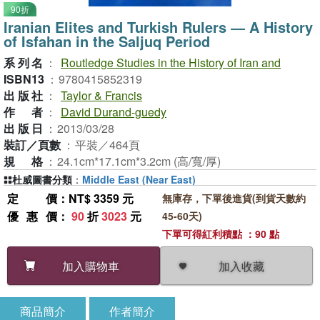
90折
Iranian Elites and Turkish Rulers ― A History
of Isfahan in the Saljuq Period
系列名
：
Routledge Studies in the History of Iran and
ISBN13
：
9780415852319
出版社
：
Taylor & Francis
作者
：
David Durand-guedy
出版日
：
2013/03/28
裝訂／頁數
：
平裝／464頁
規格
：
24.1cm*17.1cm*3.2cm (高/寬/厚)
杜威圖書分類
：
Middle East (Near East)
定價
：NT$ 3359 元
無庫存，下單後進貨(到貨天數約
優惠價
：
90
折
3023
元
45-60天)
下單可得紅利積點 ：90 點
加入收藏
加入購物車
商品簡介
作者簡介