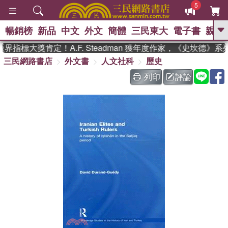
5
暢銷榜
新品
中文
外文
簡體
三民東大
電子書
親子
GO
指標大獎肯定！A.F. Steadman 獲年度作家，《史坎德》
三民網路書店
外文書
人文社科
歷史
、
、
熱搜：
東野圭吾
The Odyssey
、
、
父親節
如果歷史是一群喵
暑期
列印
評論
、
、
推薦
國際布克獎 臺灣漫遊錄
方
、
、
念華
台灣的李登輝時代
數學女
、
孩：黎曼猜想
偉大的迷走神經