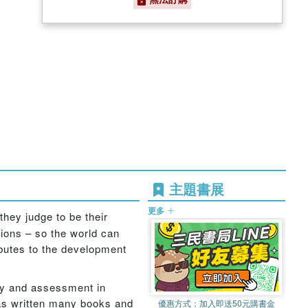
主題書展
更多
they judge to be their
tions – so the world can
ibutes to the development
gy and assessment in
has written many books and
優惠方式：
加入即送50元購書金