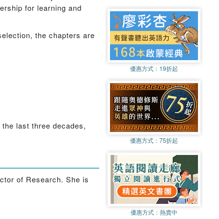
ership for learning and
selection, the chapters are
優惠方式：
19折起
 the last three decades,
優惠方式：
75折起
ctor of Research. She is
優惠方式：
熱賣中