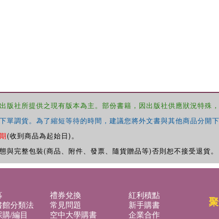
出版社所提供之現有版本為主。部份書籍，因出版社供應狀況特殊
下單調貨。為了縮短等待的時間，建議您將外文書與其他商品分開下
期
(收到商品為起始日)。
態與完整包裝(商品、附件、發票、隨貨贈品等)否則恕不接受退貨。
募
禮券兌換
紅利積點
聚
書館分類法
常見問題
新手購書
購/編目
空中大學購書
企業合作