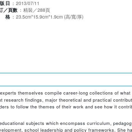
版日
：
2013/07/11
訂／頁數
：
精裝／288頁
規格
：
23.5cm*15.9cm*1.9cm (高/寬/厚)
l experts themselves compile career-long collections of what 
nt research findings, major theoretical and practical contribu
ers to follow the themes of their work and see how it contr
 educational subjects which encompass curriculum, pedago
development, school leadership and policy frameworks. She 