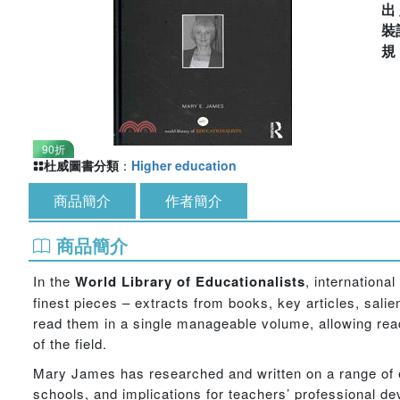
出
裝
90折
杜威圖書分類
：
Higher education
商品簡介
作者簡介
商品簡介
In the
World Library of Educationalists
, internationa
finest pieces – extracts from books, key articles, salie
read them in a single manageable volume, allowing read
of the field.
Mary James has researched and written on a range of
schools, and implications for teachers’ professional 