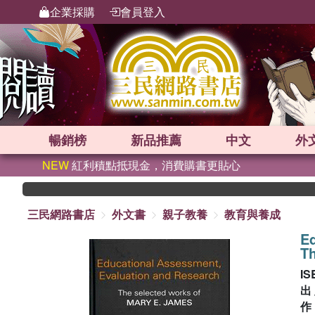
企業採購
會員登入
暢銷榜
新品
推薦
中文
外
NEW
紅利積點抵現金，消費購書更貼心
三民網路書店
外文書
親子教養
教育與養成
Ed
Th
IS
出