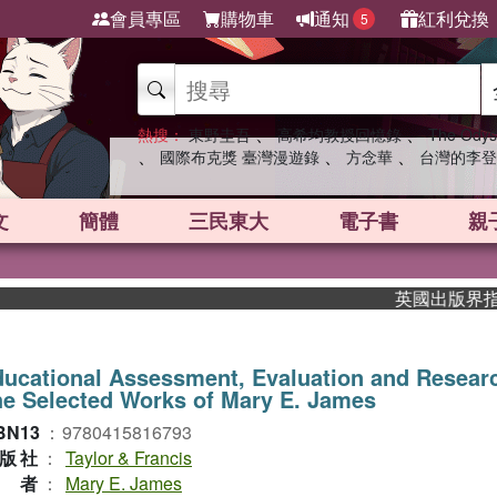
會員專區
購物車
通知
紅利兌換
5
、
、
熱搜：
東野圭吾
高希均教授回憶錄
The Odys
、
、
、
國際布克獎 臺灣漫遊錄
方念華
台灣的李登
文
簡體
三民東大
電子書
親
英國出版界指標大
ucational Assessment, Evaluation and Resea
e Selected Works of Mary E. James
BN13
：
9780415816793
版社
：
Taylor & Francis
作者
：
Mary E. James