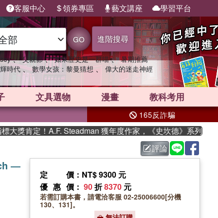
客服中心
領券專區
藝文講座
學習平台
進階搜尋
GO
、
、
、
sey
父親節
如果歷史是一群喵
暑期推薦
、
、
輝時代
數學女孩：黎曼猜想
偉大的迷走神經
子
文具選物
漫畫
教科考用
165反詐騙
獎肯定！A.F. Steadman 獲年度作家，《史坎德》系列帶你
評論
rch ―
定價
：NT$ 9300 元
優惠價
：
90
折
8370
元
若需訂購本書，請電洽客服 02-25006600[分機
130、131]。
無法訂購