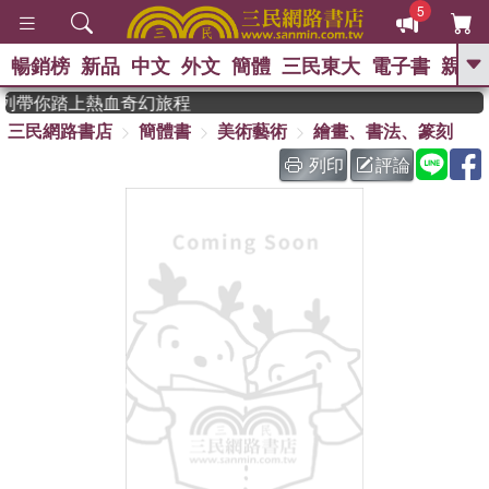
5
暢銷榜
新品
中文
外文
簡體
三民東大
電子書
親子
GO
系列帶你踏上熱血奇幻旅程
三民網路書店
簡體書
美術藝術
繪畫、書法、篆刻
、
、
熱搜：
東野圭吾
The Odyssey
、
、
父親節
如果歷史是一群喵
暑期
列印
評論
、
、
推薦
國際布克獎 臺灣漫遊錄
方
、
、
念華
台灣的李登輝時代
數學女
、
孩：黎曼猜想
偉大的迷走神經