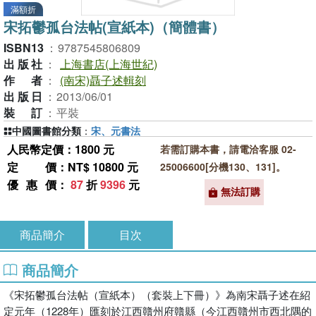
滿額折
宋拓鬱孤台法帖(宣紙本)（簡體書）
ISBN13
：
9787545806809
出版社
：
上海書店(上海世紀)
作者
：
(南宋)聶子述輯刻
出版日
：
2013/06/01
裝訂
：
平裝
中國圖書館分類
：
宋、元書法
人民幣定價：1800 元
若需訂購本書，請電洽客服 02-
定價
：NT$ 10800 元
25006600[分機130、131]。
優惠價
：
87
折
9396
元
無法訂購
商品簡介
目次
商品簡介
《宋拓鬱孤台法帖（宣紙本）（套裝上下冊）》為南宋聶子述在紹
定元年（1228年）匯刻於江西贛州府贛縣（今江西贛州市西北隅的