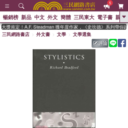
5
暢銷榜
新品
中文
外文
簡體
三民東大
電子書
親子
GO
獎肯定！A.F. Steadman 獲年度作家，《史坎德》系列帶你
三民網路書店
外文書
文學
文學選集
、
熱搜：
東野圭吾
高希均教授回憶錄
、
、
、
The Odyssey
父親節
如果歷
評論
、
、
史是一群喵
暑期推薦
國際布克
、
、
獎 臺灣漫遊錄
方念華
台灣的李
、
、
登輝時代
數學女孩：黎曼猜想
偉大的迷走神經