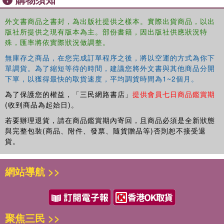
外文書商品之書封，為出版社提供之樣本。實際出貨商品，以出
版社所提供之現有版本為主。部份書籍，因出版社供應狀況特
殊，匯率將依實際狀況做調整。
無庫存之商品，在您完成訂單程序之後，將以空運的方式為你下
單調貨。為了縮短等待的時間，建議您將外文書與其他商品分開
下單，以獲得最快的取貨速度，平均調貨時間為1~2個月。
為了保護您的權益，「三民網路書店」
提供會員七日商品鑑賞期
(收到商品為起始日)。
若要辦理退貨，請在商品鑑賞期內寄回，且商品必須是全新狀態
與完整包裝(商品、附件、發票、隨貨贈品等)否則恕不接受退
貨。
網站導航 >>
聚焦三民 >>