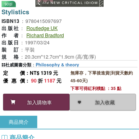
90折
Stylistics
ISBN13
：
9780415097697
出版社
：
Routledge UK
作者
：
Richard Bradford
出版日
：
1997/03/24
裝訂
：
平裝
規格
：
20.3cm*12.7cm*1.9cm (高/寬/厚)
杜威圖書分類
：
Philosophy & theory
定價
：NT$ 1319 元
無庫存，下單後進貨(到貨天數約
優惠價
：
90
折
1187
元
45-60天)
下單可得紅利積點 ：35 點
加入收藏
加入購物車
商品簡介
商品簡介