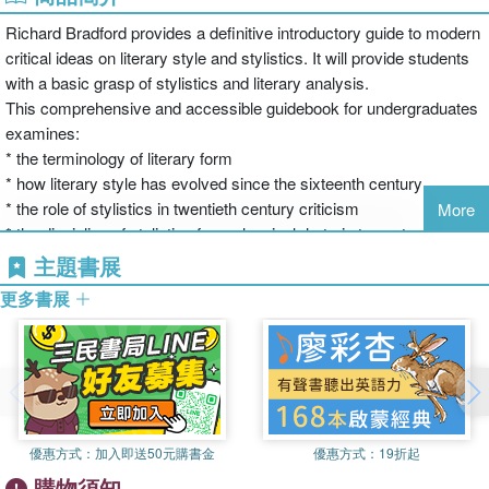
Richard Bradford provides a definitive introductory guide to modern
critical ideas on literary style and stylistics. It will provide students
with a basic grasp of stylistics and literary analysis.
This comprehensive and accessible guidebook for undergraduates
examines:
* the terminology of literary form
* how literary style has evolved since the sixteenth century
* the role of stylistics in twentieth century criticism
More
* the discipline of stylistics from classical rhetoric to post-
structuralism
主題書展
* the relationship between literary style and its historical context
更多書展
* style and gender
* examples of poems, plays and novels from Shakespeare to the
present day.
優惠方式：
加入即送50元購書金
優惠方式：
19折起
購物須知