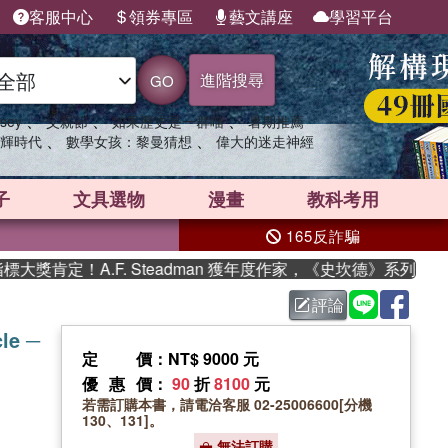
客服中心
領券專區
藝文講座
學習平台
進階搜尋
GO
、
、
、
sey
父親節
如果歷史是一群喵
暑期推薦
、
、
輝時代
數學女孩：黎曼猜想
偉大的迷走神經
子
文具選物
漫畫
教科考用
165反詐騙
肯定！A.F. Steadman 獲年度作家，《史坎德》系列帶你踏
評論
cle ─
定價
：NT$ 9000 元
優惠價
：
90
折
8100
元
若需訂購本書，請電洽客服 02-25006600[分機
130、131]。
無法訂購