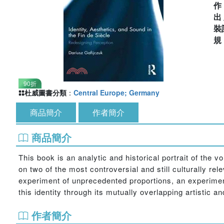
出
裝
90折
杜威圖書分類
：
Central Europe; Germany
商品簡介
作者簡介
商品簡介
This book is an analytic and historical portrait of the 
on two of the most controversial and still culturally re
experiment of unprecedented proportions, an experiment
this identity through its mutually overlapping artistic 
作者簡介