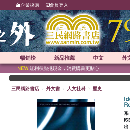
企業採購
會員登入
暢銷榜
新品
推薦
中文
外
NEW
紅利積點抵現金，消費購書更貼心
三民網路書店
外文書
人文社科
歷史
Id
Re
系
IS
出