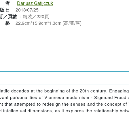
作者
：
Dariusz Gafijczuk
版日
：
2013/07/25
訂／頁數
：
精裝／220頁
規格
：
22.9cm*15.9cm*1.3cm (高/寬/厚)
volatile decades at the beginning of the 20th century. Engagi
levant personalities of Viennese modernism - Sigmund Freud an
 that attempted to redesign the senses and the concept of i
and intellectual dimensions, as it explores the relationship 