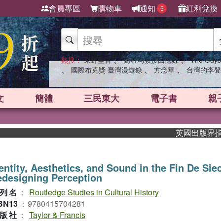
會員專區
購物車
通知
紅利兌換
5
、
、
熱搜：
東野圭吾
高希均教授回憶錄
The Odys
、
、
、
國際布克獎 臺灣漫遊錄
方念華
台灣的李登
文
簡體
三民東大
電子書
親
英國出版界指標大獎
entity, Aesthetics, and Sound in the Fin De Sie
designing Perception
列名
：
Routledge Studies in Cultural History
BN13
：
9780415704281
版社
：
Taylor & Francis