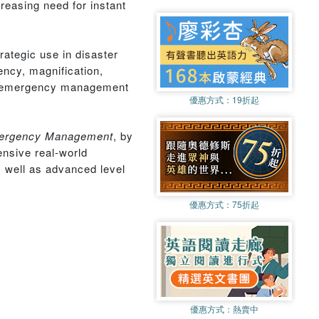
reasing need for instant
rategic use in disaster
ncy, magnification,
 the emergency management
優惠方式：
19折起
Emergency Management
, by
ensive real-world
 well as advanced level
優惠方式：
75折起
優惠方式：
熱賣中