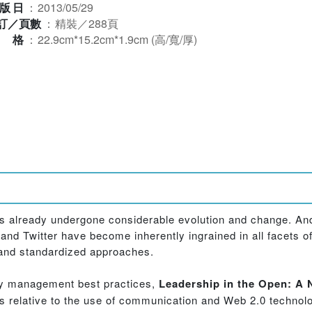
版日
：
2013/05/29
訂／頁數
：
精裝／288頁
規格
：
22.9cm*15.2cm*1.9cm (高/寬/厚)
s already undergone considerable evolution and change. An
nd Twitter have become inherently ingrained in all facets o
and standardized approaches.
cy management best practices,
Leadership in the Open: A
s relative to the use of communication and Web 2.0 technol