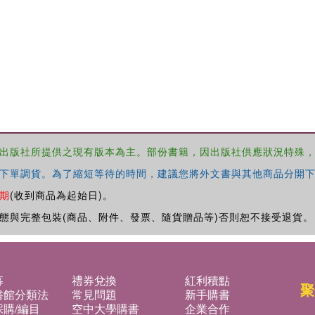
出版社所提供之現有版本為主。部份書籍，因出版社供應狀況特殊
下單調貨。為了縮短等待的時間，建議您將外文書與其他商品分開下
期
(收到商品為起始日)。
態與完整包裝(商品、附件、發票、隨貨贈品等)否則恕不接受退貨。
募
禮券兌換
紅利積點
聚
書館分類法
常見問題
新手購書
購/編目
空中大學購書
企業合作