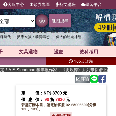
客服中心
領券專區
藝文講座
學習平台
進階搜尋
GO
、
、
、
sey
父親節
如果歷史是一群喵
暑期推薦
、
、
輝時代
數學女孩：黎曼猜想
偉大的迷走神經
子
文具選物
漫畫
教科考用
165反詐騙
F. Steadman 獲年度作家，《史坎德》系列帶你踏上熱血奇幻
評論
定價
：NT$ 8700 元
優惠價
：
90
折
7830
元
若需訂購本書，請電洽客服 02-25006600[分機
130、131]。
無法訂購