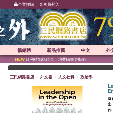
企業採購
會員登入
暢銷榜
新品
推薦
中文
外
NEW
紅利積點抵現金，消費購書更貼心
三民網路書店
外文書
人文社科
政治學
Le
E
IS
出