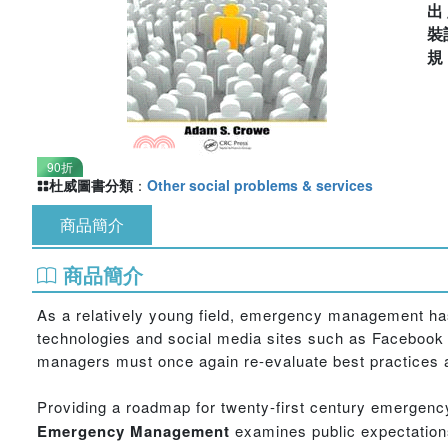
出
裝
90折
杜威圖書分類
：
Other social problems & services
商品簡介
商品簡介
As a relatively young field, emergency management ha
technologies and social media sites such as Facebook a
managers must once again re-evaluate best practices 
Providing a roadmap for twenty-first century emergen
Emergency Management
examines public expectation