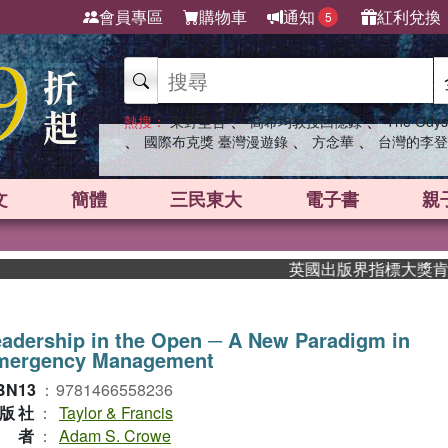
會員專區
購物車
通知
紅利兌換
5
、
、
熱搜：
東野圭吾
高希均教授回憶錄
The Odys
、
、
、
國際布克獎 臺灣漫遊錄
方念華
台灣的李登
文
簡體
三民東大
電子書
親
英國出版界指標大獎肯定！A.
adership in the Open ─ A New Paradigm in
mergency Management
BN13
：
9781466558236
版社
：
Taylor & Francis
作者
：
Adam S. Crowe