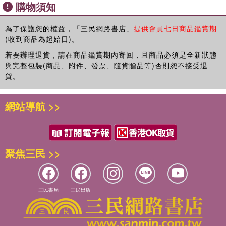
購物須知
3、 獅子與斑馬的弱肉強食
截至今日為止，全世界沒有任何一個醫療機構、醫生、科學
4、 物競天擇，適者生存
家...甚至於沒有任何的一個文獻、著作可以清楚明白的告訴
5、 遺傳與進化論
為了保護您的權益，「三民網路書店」
提供會員七日商品鑑賞期
你：「它們是怎麼肇成的....」，這也意味著目前所有針對這類
(收到商品為起始日)。
6、 災變論驟變說
症狀的治療，包括藥物及物理性療法全都是治標不治本的辦
7、 中性演化理論
若要辦理退貨，請在商品鑑賞期內寄回，且商品必須是全新狀態
法。所以錯誤的資訊導致更嚴重的影響及傷害，坊間有關這類
8、 反駁的路只有兩條
與完整包裝(商品、附件、發票、隨貨贈品等)否則恕不接受退
的著作大多是教育父母親如何和這類孩子相處互動，和認識這
貨。
類症狀，事實上，這些作者連肇因是什麼都搞不清楚的情況
第三篇 生命的因果......59頁
下，往往誤導錯誤的訊息和方法...而大量的使用藥物治療也造
1、 生命的起點與因果關係論
成患者腦部中樞的永久性傷害。
網站導航 >>
2、 人類已經扮演上帝(造物者)的角色
3、 人造生命，將挑戰人類最珍貴的生命觀
由於過動症大量的急速出現，造成恐慌，使得美國在1990年
4、事實上這個惡夢早在數十年前就已經開始了…
時，由當時的美國總統召集國會，成立一個計劃，這計劃名
5、生命該由你決定嗎
為：「大腦研究十年計劃」，目的是要找出造成過動症的肇
聚焦三民 >>
6、驗證再現達爾文的演化論及孟德爾的遺傳學
因，如今二十二年都過去了，為什麼到今天美國及世界各先進
7、所有的人都還不知道問題的嚴重性
國家的醫學界和科學界在不斷的投入大量精英人力、巨額費用
和耗時幾十年的研究，仍然找不出答案，說明真正造成過動
第四篇 過動兒、過敏兒、亞斯伯格症、自閉症分析......83頁
三民書局
三民出版
症、亞斯伯格症、自閉症、過敏兒..等症狀的原因？
1、 注意力不足「過動症」
2、 ADHD的病徵與症狀
那些症狀的出現代表了什麼意義？
3、 ADHD仍然是一個全球性的問題