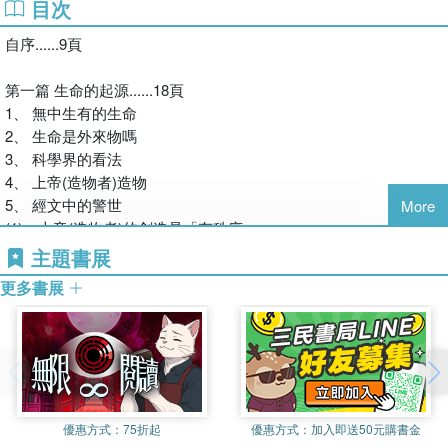
目次
作者經歷~
根據國際衛生組織的最新數據顯示，日漸增加的「過動症」人
從傳統製造產業到各種綠能高科技*從電子機械技術到生醫高
自序......9頁
口數比已達到10：1，也就是說每十個人當中就有一位「過動
科技領域
症」孩童，全球現有近70億人口，扣除1/3老年人口數、及1/3
創造出許多廣受歡迎的新科技產品*是個科學家更是傑出多產
第一篇 生命的起源......18頁
青中壯年人口數，兒童青少年人口概約25億人，其中過動症人
的發明家
1、 無中生有的生命
口就超過2億人，這個數字相當令人驚聳，而且數字還在不斷
個人擁有近百項美國發明專利經歷*從美國矽谷到亞洲的中港
2、 生命是外來物嗎
的向上快速爬升中，這還不包括亞斯伯格症、自閉症、過敏
台經濟圈
3、 科學界的看法
兒..等症狀人口數。
從研發工程專師開始升遷到總經理*顧問服務一般中小企業至
4、 上帝(造物者)造物
上市公司
5、 經文中的警世
More
以美國而言，過動症人口就超過1,200萬人數，日本更超過這
(1)、上帝(造物者)的創造是「有秩序」
個數字，包括日本天皇的兩個孫女知子及愛子都是過動症患
(2)、上帝(造物者)的創造是「和協的」
主題書展
者，至今也無法可醫。在這些家庭中只要一個孩子有過動症的
(3)、上帝(造物者)創造一切「是好的」
問題，這代表著這個家庭的夢魘就從此開始，而且事關一輩子
更多書展
(4)、上帝(造物者)有絕對的「治理權」
的事情，看看身邊周遭的孩子們，千萬不要心存僥倖，畢竟這
(5)、上帝(造物者)的「刑罰將會到臨」
些孩子大多是在進入學齡後才明顯表象出其症狀，其影響層度
6、人類試圖扮演上帝(造物者)的角色
絕對超乎您的想像。
第二篇 生命的演進......39頁
過動症、亞斯伯格症、自閉症、過敏兒..等症狀究竟是怎麼來
1、 生命的0與1的邏輯與因素
的？
優惠方式：
75折起
優惠方式：
加入即送50元購書金
2、 自然生熊法則