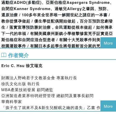
過動症ADHD(多動症)、亞斯伯格症Aspergers Syndrome、
自閉症Kanner Syndrome、過敏兒Allergy之肇因、預防、
還原治療 / 100多年來全世界唯一解開世紀之謎症的一本書 /
教你從懷孕做起 / 優生學從配偶開始做起，百分百預防悲劇發
生 / 落實宣導預防勝於治療，全民運動從根本做起 / 如何傳承
下一代的幸福 / 有關美國康州新鎮小學槍擊慘案兇手証實是亞
斯伯格症和自閉症混合型患者 / 有關十大兇殺事件到美國十大
More
校園屠殺事件 / 有關日本多起學生將母親斬首分屍的兇殺案 /
有關台灣宅男姦殺同校校花...等重大兇殺案
作者簡介
作者“Eric C. Hsu”近日完成一本非常重要的著作，它不單純的
Eric C. Hsu 徐艾瑞克
只是一本書，而是一個非常重要的發現(與發明)，由於它的影
響層面之廣泛，並將影響大多數人類的現在與未來，希望透過
財團法人野崎君子文教基金會 專案執行長
大眾來支持這本著作的發行，讓這本著作發行到全世界的每個
徐氏文化出版 執行長
角落，幫助到每一個需要的人。(這本著作已被國家圖書館編列
MBA產業技術發展 顧問總監
在新生兒科、病因學書目內)
亞洲製造產業界特聘經營管理 總顧問及董事長顧問
華裔科學家
解開世紀之「謎」症 Unsolvable Mystery of the Century
More
「孩子生了就來不及&新生兒醒眠之鑰的遺失」乙書 作者
過動症、亞斯伯格症、自閉症、過敏兒的「肇因的發現」