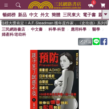
5
暢銷榜
新品
中文
外文
簡體
三民東大
電子書
親子
GO
標大獎肯定！A.F. Steadman 獲年度作家，《史坎德》系列
三民網路書店
中文書
科學‧科普
應用科學
醫學
、
熱搜：
東野圭吾
高希均教授回憶錄
婦產科/老幼科
、
、
、
The Odyssey
父親節
如果歷
、
、
史是一群喵
暑期推薦
國際布克
評論
、
、
獎 臺灣漫遊錄
方念華
台灣的李
、
、
登輝時代
數學女孩：黎曼猜想
偉大的迷走神經