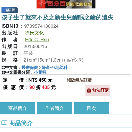
滿額折
孩子生了就來不及之新生兒醒眠之鑰的遺失
ISBN13
：
9789574188024
出版社
：
徐氏文化
作者
：
Eric C. Hsu
出版日
：
2013/05/15
裝訂
：
平裝
規格
：
21cm*15cm*1.3cm (高/寬/厚)
中文書
：
醫療保健
婦產科/老幼科
中文圖書分類
：
小兒科
定價
：NT$ 450 元
絕版無法訂購
優惠價
：
90
折
405
元
無法訂購
商品簡介
作者簡介
目次
商品簡介