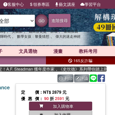
客服中心
領券專區
藝文講座
學習平台
進階搜尋
GO
、
、
、
sey
父親節
如果歷史是一群喵
暑期推薦
、
、
輝時代
數學女孩：黎曼猜想
偉大的迷走神經
子
文具選物
漫畫
教科考用
165反詐騙
. Steadman 獲年度作家，《史坎德》系列帶你踏上熱血奇幻旅
列印
評論
ance
定價
：NT$ 2879 元
優惠價
：
90
折
2591
元
加入購物車
加入收藏