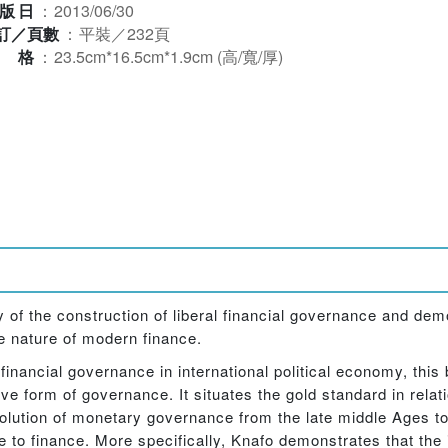
版日
：
2013/06/30
訂／頁數
：
平裝／232頁
規格
：
23.5cm*16.5cm*1.9cm (高/寬/厚)
y of the construction of liberal financial governance and d
he nature of modern finance.
financial governance in international political economy, this 
 form of governance. It situates the gold standard in relati
olution of monetary governance from the late middle Ages t
 to finance. More specifically, Knafo demonstrates that the i