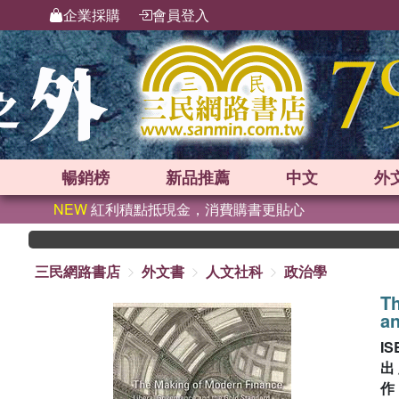
企業採購
會員登入
暢銷榜
新品
推薦
中文
外
NEW
紅利積點抵現金，消費購書更貼心
三民網路書店
外文書
人文社科
政治學
Th
an
IS
出