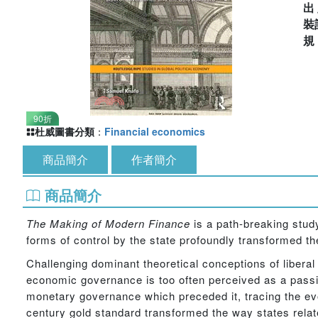
出
裝
90折
杜威圖書分類
：
Financial economics
商品簡介
作者簡介
商品簡介
The Making of Modern Finance
is a path-breaking stud
forms of control by the state profoundly transformed t
Challenging dominant theoretical conceptions of liberal 
economic governance is too often perceived as a passive
monetary governance which preceded it, tracing the ev
century gold standard transformed the way states relate