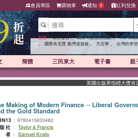
會員專區
購物車
通知
紅利兌換
5
、
、
熱搜：
東野圭吾
高希均教授回憶錄
The Odys
、
、
、
國際布克獎 臺灣漫遊錄
方念華
台灣的李登
文
簡體
三民東大
電子書
親
英國出版界指標大獎肯定！A.F
e Making of Modern Finance ─ Liberal Govern
d the Gold Standard
BN13
：
9780415633482
版社
：
Taylor & Francis
作者
：
Samuel Knafo