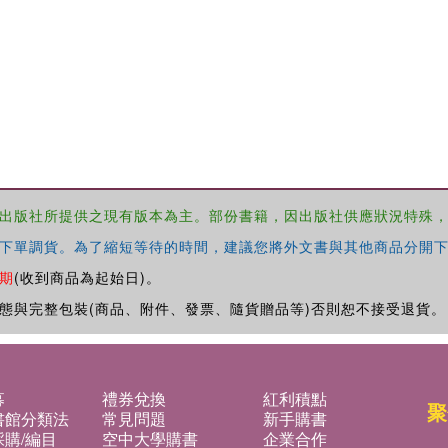
出版社所提供之現有版本為主。部份書籍，因出版社供應狀況特殊
下單調貨。為了縮短等待的時間，建議您將外文書與其他商品分開下
期
(收到商品為起始日)。
態與完整包裝(商品、附件、發票、隨貨贈品等)否則恕不接受退貨。
募
禮券兌換
紅利積點
聚
書館分類法
常見問題
新手購書
購/編目
空中大學購書
企業合作