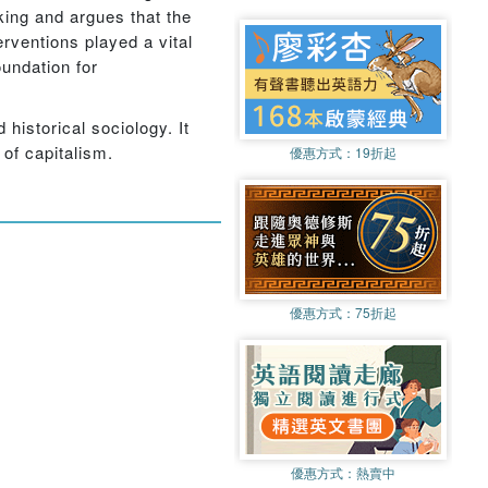
king and argues that the
erventions played a vital
oundation for
 historical sociology. It
 of capitalism.
優惠方式：
19折起
優惠方式：
75折起
優惠方式：
熱賣中