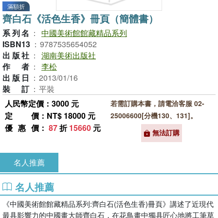
滿額折
齊白石《活色生香》冊頁（簡體書）
系列名
：
中國美術館館藏精品系列
ISBN13
：
9787535654052
出版社
：
湖南美術出版社
作者
：
李松
出版日
：
2013/01/16
裝訂
：
平裝
人民幣定價：3000 元
若需訂購本書，請電洽客服 02-
定價
：NT$ 18000 元
25006600[分機130、131]。
優惠價
：
87
折
15660
元
無法訂購
名人推薦
名人推薦
《中國美術館館藏精品系列:齊白石(活色生香)冊頁》講述了近現代
最具影響力的中國畫大師齊白石，在花鳥畫中獨具匠心地將工筆草