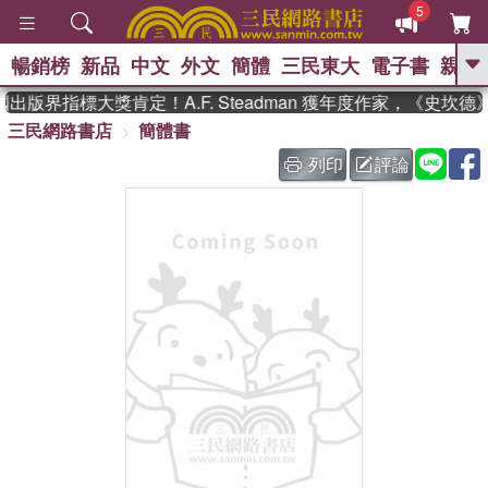
5
暢銷榜
新品
中文
外文
簡體
三民東大
電子書
親子
GO
出版界指標大獎肯定！A.F. Steadman 獲年度作家，《史坎
三民網路書店
簡體書
、
、
熱搜：
東野圭吾
The Odyssey
、
、
父親節
如果歷史是一群喵
暑期
列印
評論
、
、
推薦
國際布克獎 臺灣漫遊錄
方
、
、
念華
台灣的李登輝時代
數學女
、
孩：黎曼猜想
偉大的迷走神經