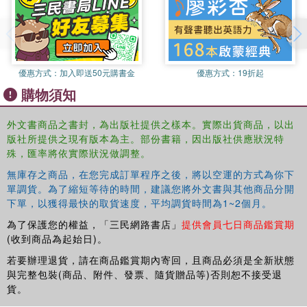
movement organisation and mobilisation that are not
simply defensive reactions but are offensive and
innovative responses that compel corporations to behave
more responsively and responsibly towards employees
and society at large.
優惠方式：
加入即送50元購書金
優惠方式：
19折起
購物須知
This book will be of interest to students and scholars of
globalisation, political economy, labour politics,
外文書商品之書封，為出版社提供之樣本。實際出貨商品，以出
economics, Marxism and sociology of work.
版社所提供之現有版本為主。部份書籍，因出版社供應狀況特
殊，匯率將依實際狀況做調整。
無庫存之商品，在您完成訂單程序之後，將以空運的方式為你下
單調貨。為了縮短等待的時間，建議您將外文書與其他商品分開
下單，以獲得最快的取貨速度，平均調貨時間為1~2個月。
為了保護您的權益，「三民網路書店」
提供會員七日商品鑑賞期
(收到商品為起始日)。
若要辦理退貨，請在商品鑑賞期內寄回，且商品必須是全新狀態
與完整包裝(商品、附件、發票、隨貨贈品等)否則恕不接受退
貨。