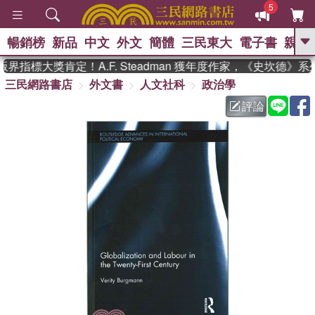
5
暢銷榜
新品
中文
外文
簡體
三民東大
電子書
親子
GO
界指標大獎肯定！A.F. Steadman 獲年度作家，《史坎德》
三民網路書店
外文書
人文社科
政治學
、
熱搜：
東野圭吾
高希均教授回憶錄
、
、
、
The Odyssey
父親節
如果歷
評論
、
、
史是一群喵
暑期推薦
國際布克
、
、
獎 臺灣漫遊錄
方念華
台灣的李
、
、
登輝時代
數學女孩：黎曼猜想
偉大的迷走神經