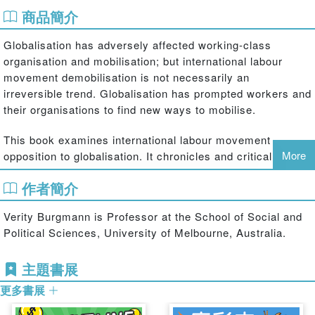
商品簡介
Globalisation has adversely affected working-class
organisation and mobilisation; but international labour
movement demobilisation is not necessarily an
irreversible trend. Globalisation has prompted workers and
their organisations to find new ways to mobilise.
This book examines international labour movement
More
opposition to globalisation. It chronicles and critically
scrutinizes the emergence of distinctively new forms of
作者簡介
labour movement organisation and mobilisation that
constitute creative initiatives on the part of labour, which
Verity Burgmann is Professor at the School of Social and
present capitalism with fresh challenges. The author
Political Sciences, University of Melbourne, Australia.
identifies eight characteristics of globalisation that have
proven problematic to workers and their organisations and
主題書展
describes and analyses how they have responded to these
challenges since 1990 and especially in the past decade.
更多書展
In particular, it focuses attention on new types of labour