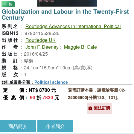
90折
Globalization and Labour in the Twenty-First
Century
系列名
：
Routledge Advances in International Political
ISBN13
：
9780415528535
出版社
：
Routledge UK
作者
：
John F. Deeney
;
Maggie B. Gale
出版日
：
2016/04/25
裝訂
：
精裝
規格
：
24.1cm*15.9cm*1.9cm (高/寬/厚)
版次
：
1
杜威圖書分類
：
Political science
定價
：NT$ 8700 元
若需訂購本書，請電洽客服 02-
優惠價
：
90
折
7830
元
25006600[分機130、131]。
無法訂購
商品簡介
作者簡介