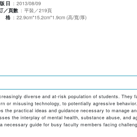
版日
：
2013/08/09
訂／頁數
：
平裝／219頁
規格
：
22.9cm*15.2cm*1.9cm (高/寬/厚)
creasingly diverse and at-risk population of students. They f
rn or misusing technology, to potentially agressive behavior
s the practical ideas and guidance necessary to manage an
sses the interplay of mental health, substance abuse, and a
a necessary guide for busy faculty members facing challengin