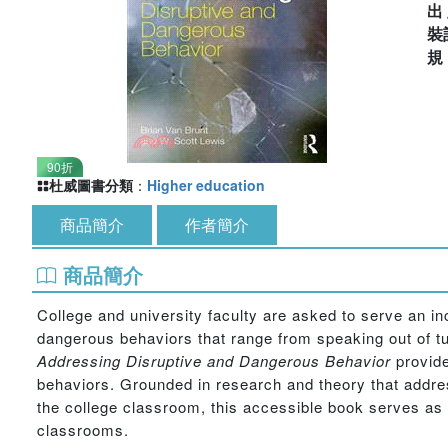
出
裝
90折
杜威圖書分類
：
Higher education
商品簡介
作者簡介
商品簡介
College and university faculty are asked to serve an in
dangerous behaviors that range from speaking out of tu
Addressing Disruptive and Dangerous Behavior
provide
behaviors. Grounded in research and theory that addre
the college classroom, this accessible book serves as 
classrooms.