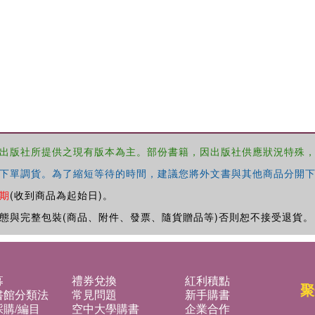
出版社所提供之現有版本為主。部份書籍，因出版社供應狀況特殊
下單調貨。為了縮短等待的時間，建議您將外文書與其他商品分開下
期
(收到商品為起始日)。
態與完整包裝(商品、附件、發票、隨貨贈品等)否則恕不接受退貨。
募
禮券兌換
紅利積點
聚
書館分類法
常見問題
新手購書
購/編目
空中大學購書
企業合作