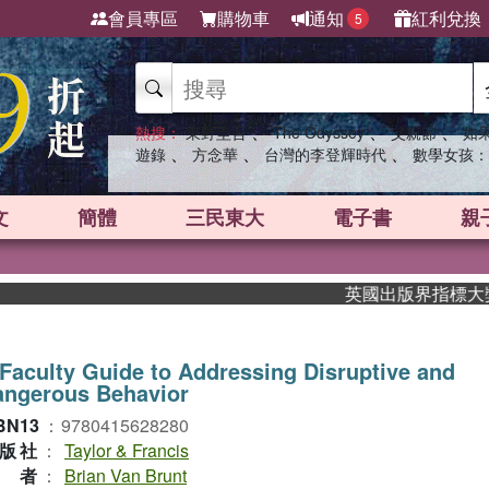
會員專區
購物車
通知
紅利兌換
5
、
、
、
熱搜：
東野圭吾
The Odyssey
父親節
如
、
、
、
遊錄
方念華
台灣的李登輝時代
數學女孩：
文
簡體
三民東大
電子書
親
英國出版界指標大獎肯定！
Faculty Guide to Addressing Disruptive and
angerous Behavior
BN13
：
9780415628280
版社
：
Taylor & Francis
作者
：
Brian Van Brunt