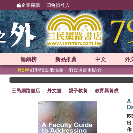
企業採購
會員登入
暢銷榜
新品
推薦
中文
外
NEW
紅利積點抵現金，消費購書更貼心
三民網路書店
外文書
親子教養
教育與養成
A 
D
IS
出