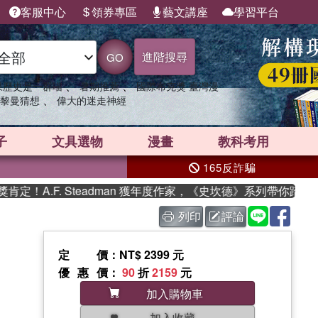
客服中心
領券專區
藝文講座
學習平台
進階搜尋
GO
、
、
果歷史是一群喵
暑期推薦
國際布克獎 臺灣漫
、
黎曼猜想
偉大的迷走神經
子
文具選物
漫畫
教科考用
165反詐騙
A.F. Steadman 獲年度作家，《史坎德》系列帶你踏上熱血
列印
評論
定價
：NT$ 2399 元
優惠價
：
90
折
2159
元
加入購物車
加入收藏