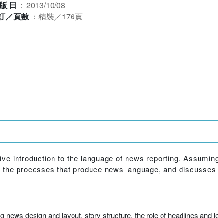
版日
：
2013/10/08
訂／頁數
：
精裝／176頁
ve introduction to the language of news reporting. Assuming
of the processes that produce news language, and discusses h
.
g news design and layout, story structure, the role of headlines and 