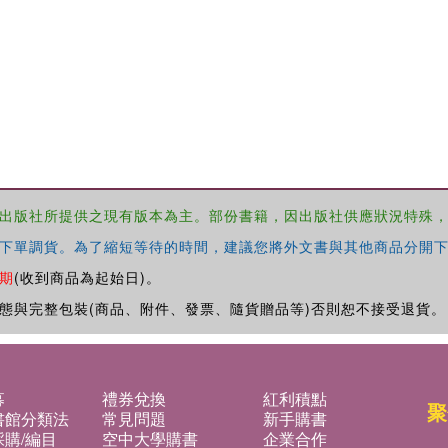
出版社所提供之現有版本為主。部份書籍，因出版社供應狀況特殊
下單調貨。為了縮短等待的時間，建議您將外文書與其他商品分開下
期
(收到商品為起始日)。
態與完整包裝(商品、附件、發票、隨貨贈品等)否則恕不接受退貨。
募
禮券兌換
紅利積點
聚
書館分類法
常見問題
新手購書
購/編目
空中大學購書
企業合作