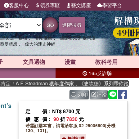
客服中心
領券專區
藝文講座
學習平台
進階搜尋
GO
、
、
果歷史是一群喵
暑期推薦
國際布克獎 臺灣漫
、
黎曼猜想
偉大的迷走神經
子
文具選物
漫畫
教科考用
165反詐騙
.F. Steadman 獲年度作家，《史坎德》系列帶你踏上熱血奇
列印
評論
nt's
定價
：NT$ 8700 元
優惠價
：
90
折
7830
元
若需訂購本書，請電洽客服 02-25006600[分機
130、131]。
無法訂購