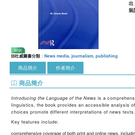
出
裝
90折
杜威圖書分類
：
News media, journalism, publishing
商品簡介
作者簡介
商品簡介
Introducing the Language of the News
is a comprehensi
linguistics, the book provides an accessible analysis 
choices promote different interpretations of news texts
Key features include:
comprehensive coverage of both print and online news, includin