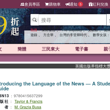
會員專區
購物車
通知
紅利兌換
5
、
、
、
熱搜：
東野圭吾
The Odyssey
父親節
如
、
、
、
遊錄
方念華
台灣的李登輝時代
數學女孩：
文
簡體
三民東大
電子書
親
英國出版界指標大獎肯定！A
troducing the Language of the News ― A Stude
uide
BN13
：
9780415637299
版社
：
Taylor & Francis
作者
：
M. Grazia Busa