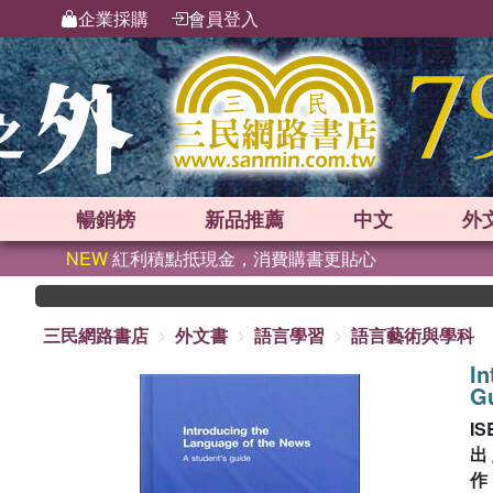
企業採購
會員登入
暢銷榜
新品
推薦
中文
外
NEW
紅利積點抵現金，消費購書更貼心
三民網路書店
外文書
語言學習
語言藝術與學科
In
G
IS
出