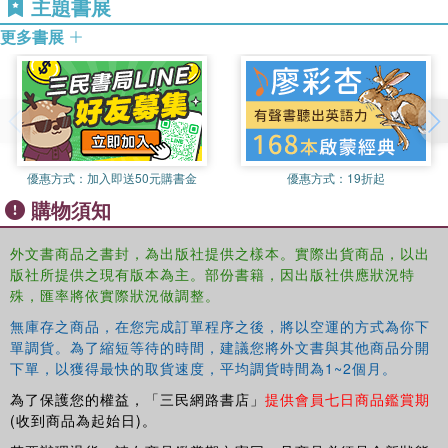
主題書展
Islamic Fundamentalism since 1945
provides an
authoritative account of the causes and diversity of
更多書展
Islamic fundamentalism, a modern phenomenon which has
grabbed the headlines as a grave threat to the West and a
potentially revolutionary trend in the Middle East. It is a
valuable resource for students and those interested in the
history, effects and consequences of these Islamic
movements
優惠方式：
加入即送50元購書金
優惠方式：
19折起
購物須知
外文書商品之書封，為出版社提供之樣本。實際出貨商品，以出
版社所提供之現有版本為主。部份書籍，因出版社供應狀況特
殊，匯率將依實際狀況做調整。
無庫存之商品，在您完成訂單程序之後，將以空運的方式為你下
單調貨。為了縮短等待的時間，建議您將外文書與其他商品分開
下單，以獲得最快的取貨速度，平均調貨時間為1~2個月。
為了保護您的權益，「三民網路書店」
提供會員七日商品鑑賞期
(收到商品為起始日)。