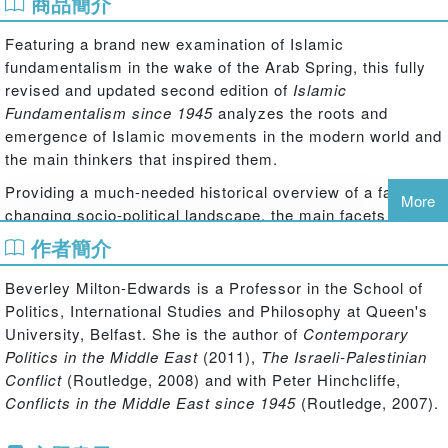
商品簡介
Featuring a brand new examination of Islamic
fundamentalism in the wake of the Arab Spring, this fully
revised and updated second edition of
Islamic
Fundamentalism since 1945
analyzes the roots and
emergence of Islamic movements in the modern world and
the main thinkers that inspired them.
Providing a much-needed historical overview of a fast-
More
changing socio-political landscape, the main facets of
Islamic fundamentalism are put in a global context, with a
作者簡介
thematic debate of issues such as:
Beverley Milton-Edwards is a Professor in the School of
- the effects of colonialism on Islam
Politics, International Studies and Philosophy at Queen's
- secularism and the Islamic reaction
University, Belfast. She is the author of
Contemporary
Politics in the Middle East
(2011),
The Israeli-Palestinian
- Islam and violence in the 9/11 era
Conflict
(Routledge, 2008) and with Peter Hinchcliffe,
- globalization and transnational Islamist movements
Conflicts in the Middle East since 1945
(Routledge, 2007).
- Islam in the wake of the Arab Awakening