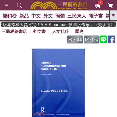
5
暢銷榜
新品
中文
外文
簡體
三民東大
電子書
親子
GO
版界指標大獎肯定！A.F. Steadman 獲年度作家，《史坎德
三民網路書店
外文書
人文社科
歷史
、
、
熱搜：
東野圭吾
The Odyssey
、
、
父親節
如果歷史是一群喵
暑期
列印
評論
、
、
推薦
國際布克獎 臺灣漫遊錄
方
、
、
念華
台灣的李登輝時代
數學女
、
孩：黎曼猜想
偉大的迷走神經