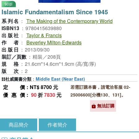
90折
Islamic Fundamentalism Since 1945
系列名
：
The Making of the Contemporary World
ISBN13
：
9780415639880
出版社
：
Taylor & Francis
作者
：
Beverley Milton-Edwards
出版日
：
2013/09/30
裝訂／頁數
：
精裝／208頁
規格
：
21.6cm*14.6cm*1.9cm (高/寬/厚)
版次
：
2
杜威圖書分類
：
Middle East (Near East)
定價
：NT$ 8700 元
若需訂購本書，請電洽客服 02-
優惠價
：
90
折
7830
元
25006600[分機130、131]。
無法訂購
商品簡介
作者簡介