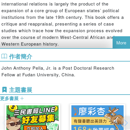
international relations is largely the product of the
expansion of a core group of European states’ political
institutions from the late 19th century. This book offers a
critique and reappraisal, presenting a series of case
studies which trace how the expansion process evolved
over the course of modern West-Central African and
More
Western European history.
作者簡介
Framed around the issue of Euro-centrism, the author
brings together contemporary world history, historical
John Anthony Pella, Jr. is a Post Doctoral Research
sociology, and English school scholarship to take the
Fellow at Fudan University, China.
study further back in history and place African
international relations at the centre of inquiry. Pella shifts
主題書展
the analysis towards how the expansion was a process
mutually constituted by extensive interaction between
更多書展
Africans and Europeans between with case studies from
1300-1900 including an African international system; the
trans-Atlantic slave trade; European abolitionist and
missionary activity; and the colonization of Africa.