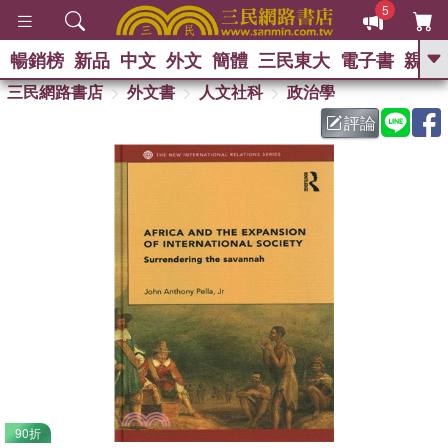
5
暢銷榜
新品
中文
外文
簡體
三民東大
電子書
親子
GO
三民網路書店
外文書
人文社科
政治學
評論
熱搜：
90折