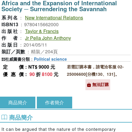
Africa and the Expansion of International
Society ─ Surrendering the Savannah
系列名
：
New International Relations
ISBN13
：
9780415662000
出版社
：
Taylor & Francis
作者
：
Jr Pella John Anthony
出版日
：
2014/05/11
裝訂／頁數
：
精裝／204頁
杜威圖書分類
：
Political science
定價
：NT$ 9000 元
若需訂購本書，請電洽客服 02-
優惠價
：
90
折
8100
元
25006600[分機130、131]。
無法訂購
商品簡介
作者簡介
商品簡介
It can be argued that the nature of the contemporary